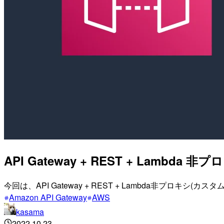
API Gateway + REST + Lam
今回は、API Gateway + REST + Lambda非プ
Amazon API Gateway
AWS
kasama
2022.10.23