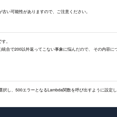
が古い可能性がありますので、ご注意ください。
です。
ロキシ(カスタム)統合で200以外返ってこない事象に悩んだので、 その
bdaを選択し、500エラーとなるLambda関数を呼び出すよう