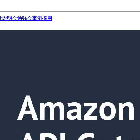
社説明会
勉強会
事例
採用