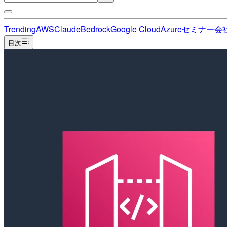
Trending
AWS
Claude
Bedrock
Google Cloud
Azure
セミナー
会
目次