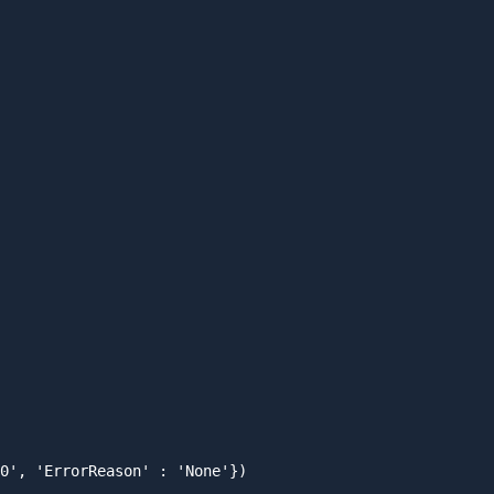
0', 'ErrorReason' : 'None'})
