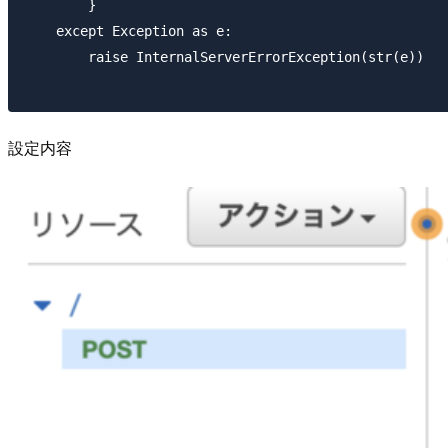
        }

    except Exception as e:

        raise InternalServerErrorException(str(e))

設定内容