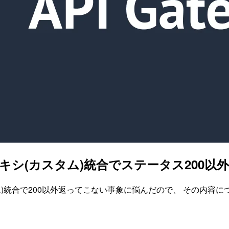
bda 非プロキシ(カスタム)統合でステータス20
ロキシ(カスタム)統合で200以外返ってこない事象に悩んだので、 その