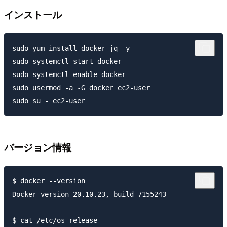
インストール
sudo yum install docker jq -y

sudo systemctl start docker

sudo systemctl enable docker

sudo usermod -a -G docker ec2-user

バージョン情報
$ docker --version

Docker version 20.10.23, build 7155243

$ cat /etc/os-release
