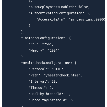
            },

            "AutoDeploymentsEnabled": false,

            "AuthenticationConfiguration": {

                "AccessRoleArn": "arn:aws:iam::000000
            }

        },

        "InstanceConfiguration": {

            "Cpu": "256",

            "Memory": "1024"

        },

        "HealthCheckConfiguration": {

            "Protocol": "HTTP",

            "Path": "/healthcheck.html",

            "Interval": 20,

            "Timeout": 2,

            "HealthyThreshold": 1,

            "UnhealthyThreshold": 5

        },
