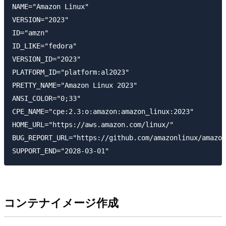
NAME="Amazon Linux"

VERSION="2023"

ID="amzn"

ID_LIKE="fedora"

VERSION_ID="2023"

PLATFORM_ID="platform:al2023"

PRETTY_NAME="Amazon Linux 2023"

ANSI_COLOR="0;33"

CPE_NAME="cpe:2.3:o:amazon:amazon_linux:2023"

HOME_URL="https://aws.amazon.com/linux/"

BUG_REPORT_URL="https://github.com/amazonlinux/amazon
コンテナイメージ作成