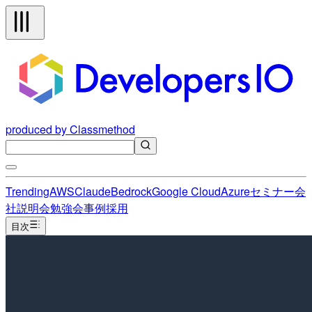
produced by Classmethod
Trending
AWS
Claude
Bedrock
Google Cloud
Azure
セミナー
会
社説明会
勉強会
事例
採用
目次