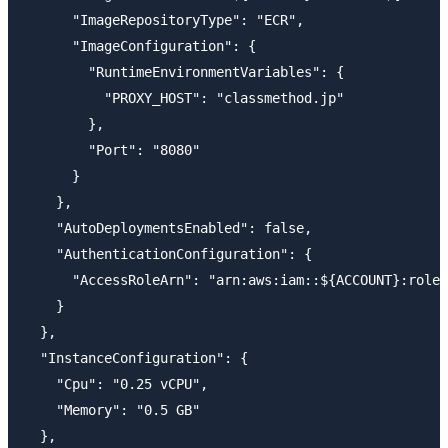
      "ImageRepositoryType": "ECR",

      "ImageConfiguration": {

        "RuntimeEnvironmentVariables": {

          "PROXY_HOST": "classmethod.jp"

        },

        "Port": "8080"

      }

    },

    "AutoDeploymentsEnabled": false,

    "AuthenticationConfiguration": {

      "AccessRoleArn": "arn:aws:iam::${ACCOUNT}:role/
    }

  },

  "InstanceConfiguration": {

    "Cpu": "0.25 vCPU",

    "Memory": "0.5 GB"

  },
