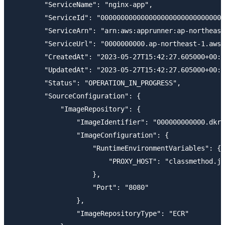
        "ServiceName": "nginx-app",

        "ServiceId": "0000000000000000000000000000000
        "ServiceArn": "arn:aws:apprunner:ap-northeast
        "ServiceUrl": "0000000000.ap-northeast-1.awsa
        "CreatedAt": "2023-05-27T15:42:27.605000+00:0
        "UpdatedAt": "2023-05-27T15:42:27.605000+00:0
        "Status": "OPERATION_IN_PROGRESS",

        "SourceConfiguration": {

            "ImageRepository": {

                "ImageIdentifier": "000000000000.dkr.
                "ImageConfiguration": {

                    "RuntimeEnvironmentVariables": {

                        "PROXY_HOST": "classmethod.jp
                    },

                    "Port": "8080"

                },

                "ImageRepositoryType": "ECR"
