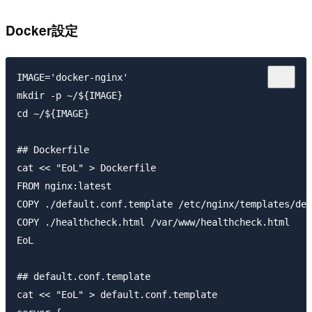
Docker設定
IMAGE='docker-nginx'

mkdir -p ~/${IMAGE}

cd ~/${IMAGE}

## Dockerfile

cat << "EoL" > Dockerfile

FROM nginx:latest

COPY ./default.conf.template /etc/nginx/templates/def
COPY ./healthcheck.html /var/www/healthcheck.html

EoL

## default.conf.template

cat << "EoL" > default.conf.template
