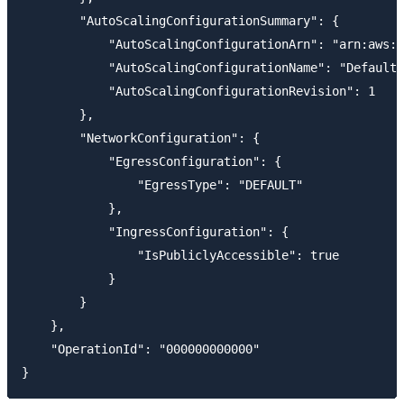
        "AutoScalingConfigurationSummary": {

            "AutoScalingConfigurationArn": "arn:aws:a
            "AutoScalingConfigurationName": "DefaultC
            "AutoScalingConfigurationRevision": 1

        },

        "NetworkConfiguration": {

            "EgressConfiguration": {

                "EgressType": "DEFAULT"

            },

            "IngressConfiguration": {

                "IsPubliclyAccessible": true

            }

        }

    },

    "OperationId": "000000000000"
