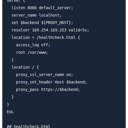
server {

  listen 8080 default_server;

  server_name localhost;

  set $backend ${PROXY_HOST};

  resolver 169.254.169.253 valid=5s;

  location = /healthcheck.html {

    access_log off;

    root /var/www;

  }

  location / {

    proxy_ssl_server_name on;

    proxy_set_header Host $backend;

    proxy_pass https://$backend;

  }

}

EoL

## healthcheck.html
