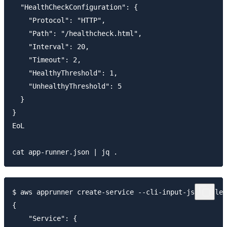
  "HealthCheckConfiguration": {

    "Protocol": "HTTP",

    "Path": "/healthcheck.html",

    "Interval": 20,

    "Timeout": 2,

    "HealthyThreshold": 1,

    "UnhealthyThreshold": 5

  }

}

EoL

$ aws apprunner create-service --cli-input-json file:
{

    "Service": {
