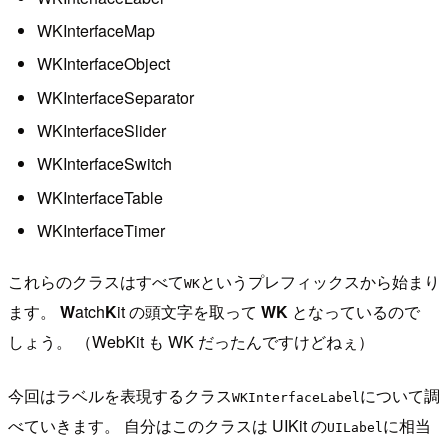
WKInterfaceMap
WKInterfaceObject
WKInterfaceSeparator
WKInterfaceSlider
WKInterfaceSwitch
WKInterfaceTable
WKInterfaceTimer
これらのクラスはすべて
というプレフィックスから始まり
WK
ます。
W
atch
K
it の頭文字を取って
WK
となっているので
しょう。 （WebKit も WK だったんですけどねぇ）
今回はラベルを表現するクラス
について調
WKInterfaceLabel
べていきます。 自分はこのクラスは UIKit の
に相当
UILabel