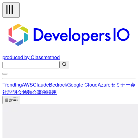
produced by Classmethod
Trending
AWS
Claude
Bedrock
Google Cloud
Azure
セミナー
会
社説明会
勉強会
事例
採用
目次