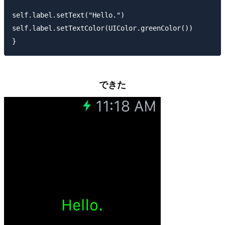
self.label.setText("Hello.")

self.label.setTextColor(UIColor.greenColor())

できた