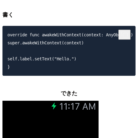
書く
override func awakeWithContext(context: AnyObject?) {

super.awakeWithContext(context)

self.label.setText("Hello.")

できた