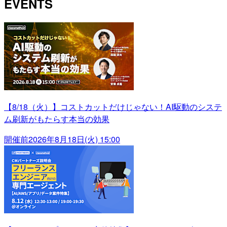
EVENTS
【8/18（火）】コストカットだけじゃない！AI駆動のシステ
ム刷新がもたらす本当の効果
開催前
2026年8月18日(火) 15:00