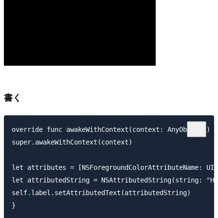
書く
override func awakeWithContext(context: AnyObject?) {

super.awakeWithContext(context)

let attributes = [NSForegroundColorAttributeName: UIC
let attributedString = NSAttributedString(string: "He
self.label.setAttributedText(attributedString)
