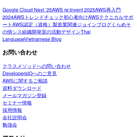
Google Cloud Next ’25
AWS re:Invent 2025
AWS再入門
2024
AWSトレンドチェック
初心者向け
AWSテクニカルサポ
ート
AWS認定（資格）
製造業関連
ジョインブログ
くらめそ
の情シス
組織開発室の活動
デザイン
Thai
Language
Vietnamese Blog
お問い合わせ
クラスメソッドへの問い合わせ
DevelopersIOへのご意見
AWSに関するご相談
資料ダウンロード
メールマガジン登録
セミナー情報
採用情報
会社説明会
勉強会