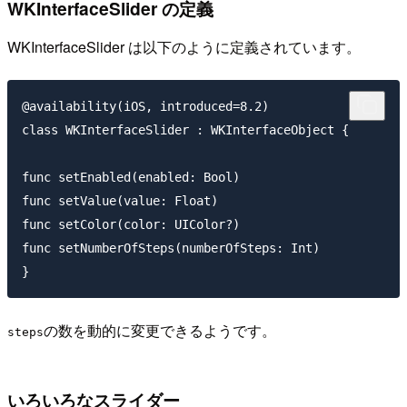
WKInterfaceSlider の定義
WKInterfaceSlider は以下のように定義されています。
@availability(iOS, introduced=8.2)

class WKInterfaceSlider : WKInterfaceObject {

func setEnabled(enabled: Bool)

func setValue(value: Float)

func setColor(color: UIColor?)

func setNumberOfSteps(numberOfSteps: Int)

の数を動的に変更できるようです。
steps
いろいろなスライダー