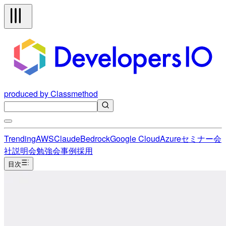
produced by Classmethod
Trending
AWS
Claude
Bedrock
Google Cloud
Azure
セミナー
会
社説明会
勉強会
事例
採用
目次