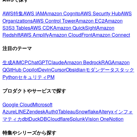
AWS特集
AWS IAM
Amazon Cognito
AWS Security Hub
AWS
Organizations
AWS Control Tower
Amazon EC2
Amazon
S3
S3 Tables
AWS CDK
Amazon QuickSight
Amazon
Redshift
AWS Amplify
Amazon CloudFront
Amazon Connect
注目のテーマ
生成AI
MCP
ChatGPT
Claude
Amazon Bedrock
RAG
Amazon
Q
GitHub Copilot
Devin
Cursor
Obsidian
モダンデータスタック
Python
セキュリティ
PM
プロダクトやサービスで探す
Google Cloud
Microsoft
Azure
LINE
Zendesk
Auth0
Tableau
Snowflake
Alteryx
インフォ
マティカ
dbt
DuckDB
Cloudflare
Splunk
Vision One
Notion
特集やシリーズから探す