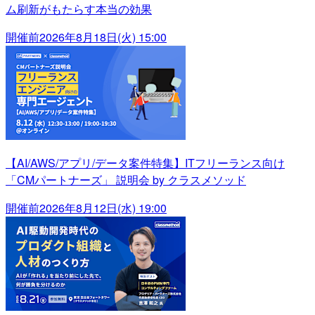
ム刷新がもたらす本当の効果
開催前
2026年8月18日(火) 15:00
【AI/AWS/アプリ/データ案件特集】ITフリーランス向け
「CMパートナーズ」 説明会 by クラスメソッド
開催前
2026年8月12日(水) 19:00