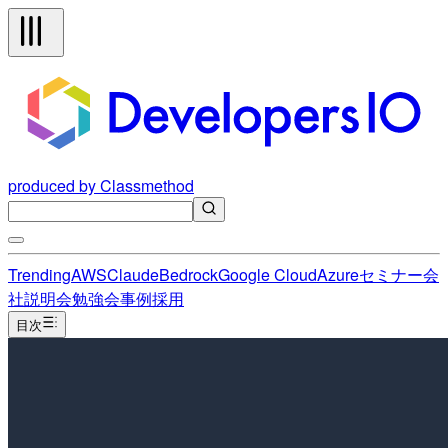
produced by Classmethod
Trending
AWS
Claude
Bedrock
Google Cloud
Azure
セミナー
会
社説明会
勉強会
事例
採用
目次