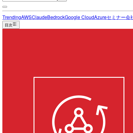
Trending
AWS
Claude
Bedrock
Google Cloud
Azure
セミナー
会
目次