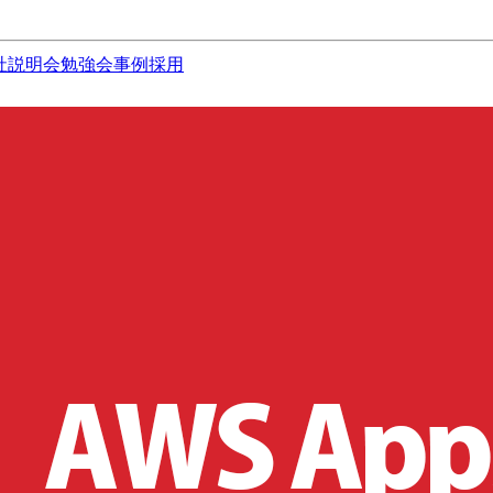
社説明会
勉強会
事例
採用