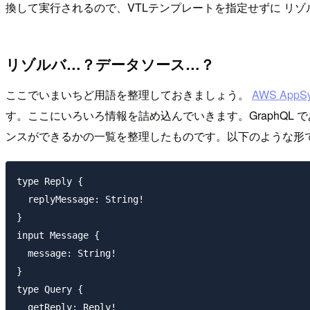
換して実行されるので、VTLテンプレートを指定せずに リゾ
リゾルバ…？データソース…？
ここでいまいちど用語を整理しておきましょう。
AWS AppS
す。ここにいろいろ情報を詰め込んでいきます。GraphQL 
ンスができるかの一覧を整理したものです。以下のような形
type Reply {

  replyMessage: String!

}

input Message {

  message: String!

}

type Query {

  getReply: Reply!
