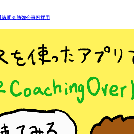
社説明会
勉強会
事例
採用