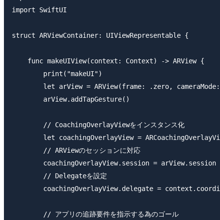
import SwiftUI

struct ARViewContainer: UIViewRepresentable {

    func makeUIView(context: Context) -> ARView {

        print("makeUI")

        let arView = ARView(frame: .zero, cameraMode:
        arView.addTapGesture()

        // CoachingOverlayViewをインスタンス化

        let coachingOverlayView = ARCoachingOverlayVi
        // ARViewのセッションに対応

        coachingOverlayView.session = arView.session

        // Delegateを設定

        coachingOverlayView.delegate = context.coordi
        // アプリの追跡要件を指示する為のゴール
