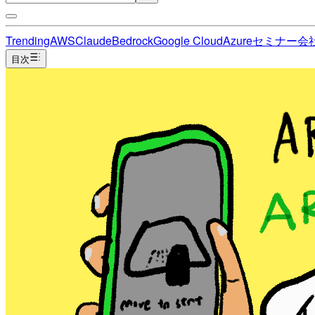
Trending
AWS
Claude
Bedrock
Google Cloud
Azure
セミナー
会
目次