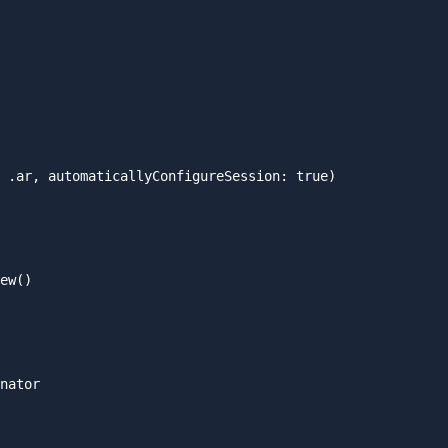
 .ar, automaticallyConfigureSession: true)

ew()

nator
