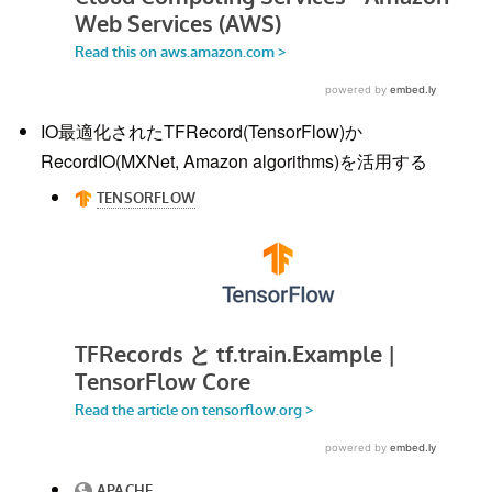
IO最適化されたTFRecord(TensorFlow)か
RecordIO(MXNet, Amazon algorithms)を活用する