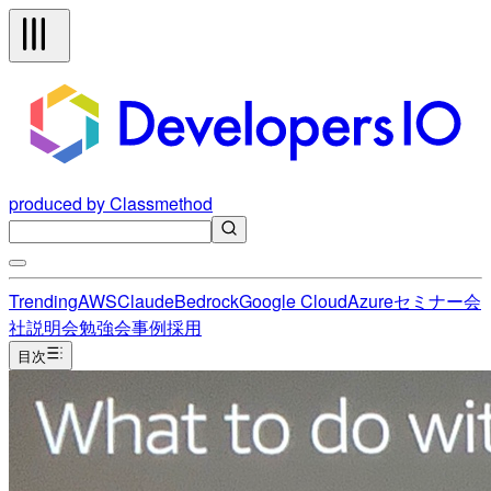
produced by Classmethod
Trending
AWS
Claude
Bedrock
Google Cloud
Azure
セミナー
会
社説明会
勉強会
事例
採用
目次