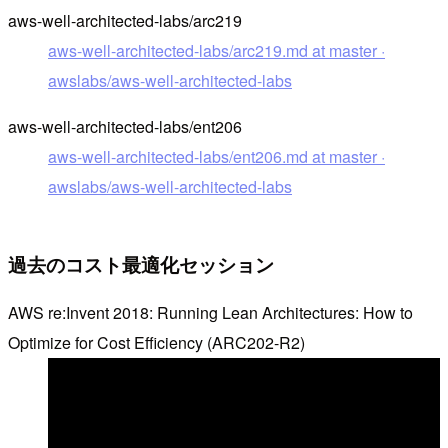
aws-well-architected-labs/arc219
aws-well-architected-labs/arc219.md at master ·
awslabs/aws-well-architected-labs
aws-well-architected-labs/ent206
aws-well-architected-labs/ent206.md at master ·
awslabs/aws-well-architected-labs
過去のコスト最適化セッション
AWS re:Invent 2018: Running Lean Architectures: How to
Optimize for Cost Efficiency (ARC202-R2)