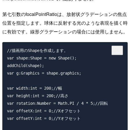
第七引数のfocalPointRatioは、放射状グラデーションの焦点
位置を指定します。球体に反射する光のような表現を描く時
に有効です。線形グラデーションの場合には使用しません。
//描画用のShapeを作成します。

var shape:Shape = new Shape();

addChild(shape);

var g:Graphics = shape.graphics;

var width:int = 200;//幅

var height:int = 200;//高さ

var rotation:Number = Math.PI / 4 * 5;//回転

var offsetX:int = 0;//Xオフセット

var offsetY:int = 0;//Yオフセット
