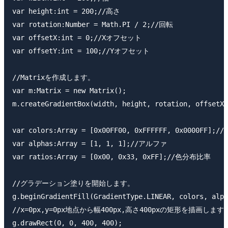
var height:int = 200;//高さ

var rotation:Number = Math.PI / 2;//回転

var offsetX:int = 0;//Xオフセット

var offsetY:int = 100;//Yオフセット

//Matrixを作成します。

var m:Matrix = new Matrix();

m.createGradientBox(width, height, rotation, offsetX,
var colors:Array = [0x00FF00, 0xFFFFFF, 0x0000FF];//色
var alphas:Array = [1, 1, 1];//アルファ

var ratios:Array = [0x00, 0x33, 0xFF];//色分布比率

//グラデーション塗りを開始します。

g.beginGradientFill(GradientType.LINEAR, colors, alph
//x=0px,y=0px地点から幅400px,高さ400pxの矩形を描画します。
g.drawRect(0, 0, 400, 400);
