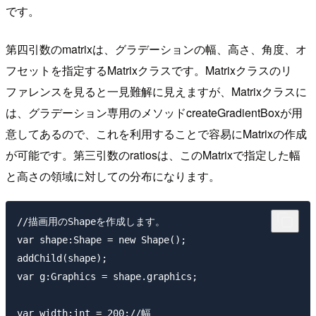
です。
第四引数のmatrixは、グラデーションの幅、高さ、角度、オ
フセットを指定するMatrixクラスです。Matrixクラスのリ
ファレンスを見ると一見難解に見えますが、Matrixクラスに
は、グラデーション専用のメソッドcreateGradientBoxが用
意してあるので、これを利用することで容易にMatrixの作成
が可能です。第三引数のratiosは、このMatrixで指定した幅
と高さの領域に対しての分布になります。
//描画用のShapeを作成します。

var shape:Shape = new Shape();

addChild(shape);

var g:Graphics = shape.graphics;

var width:int = 200;//幅
