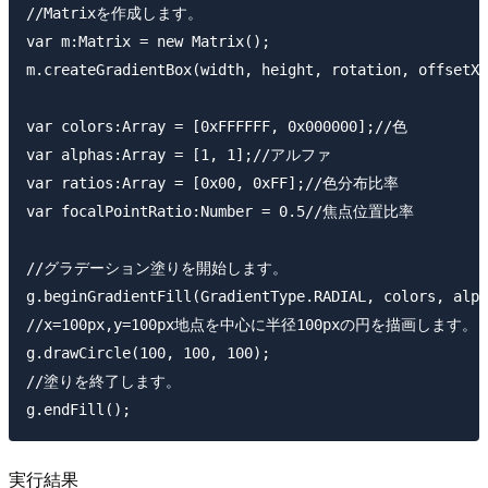
//Matrixを作成します。

var m:Matrix = new Matrix();

m.createGradientBox(width, height, rotation, offsetX,
var colors:Array = [0xFFFFFF, 0x000000];//色

var alphas:Array = [1, 1];//アルファ

var ratios:Array = [0x00, 0xFF];//色分布比率

var focalPointRatio:Number = 0.5//焦点位置比率

//グラデーション塗りを開始します。

g.beginGradientFill(GradientType.RADIAL, colors, alph
//x=100px,y=100px地点を中心に半径100pxの円を描画します。

g.drawCircle(100, 100, 100);

//塗りを終了します。

実行結果