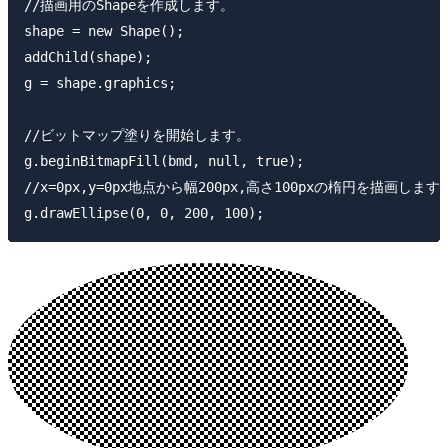
//描画用のShapeを作成します。

shape = new Shape();

addChild(shape);

g = shape.graphics;

//ビットマップ塗りを開始します。

g.beginBitmapFill(bmd, null, true);

//x=0px,y=0px地点から幅200px,高さ100pxの楕円を描画します。