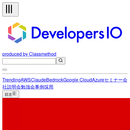
produced by Classmethod
Trending
AWS
Claude
Bedrock
Google Cloud
Azure
セミナー
会
社説明会
勉強会
事例
採用
目次