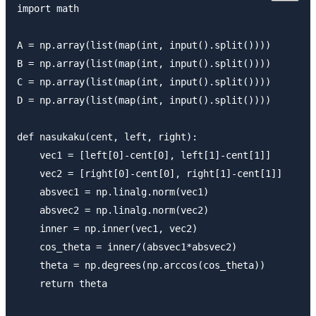
import math

A = np.array(list(map(int, input().split())))

B = np.array(list(map(int, input().split())))

C = np.array(list(map(int, input().split())))

D = np.array(list(map(int, input().split())))

def nasukaku(cent, left, right):

    vec1 = [left[0]-cent[0], left[1]-cent[1]]

    vec2 = [right[0]-cent[0], right[1]-cent[1]]

    absvec1 = np.linalg.norm(vec1)

    absvec2 = np.linalg.norm(vec2)

    inner = np.inner(vec1, vec2)

    cos_theta = inner/(absvec1*absvec2)

    theta = np.degrees(np.arccos(cos_theta))

    return theta
