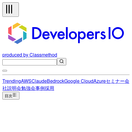
produced by Classmethod
Trending
AWS
Claude
Bedrock
Google Cloud
Azure
セミナー
会
社説明会
勉強会
事例
採用
目次