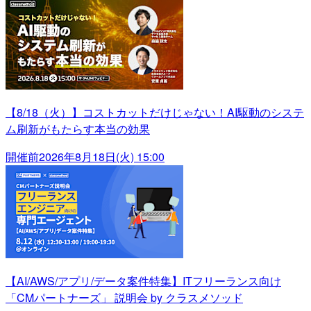
【8/18（火）】コストカットだけじゃない！AI駆動のシステ
ム刷新がもたらす本当の効果
開催前
2026年8月18日(火) 15:00
【AI/AWS/アプリ/データ案件特集】ITフリーランス向け
「CMパートナーズ」 説明会 by クラスメソッド