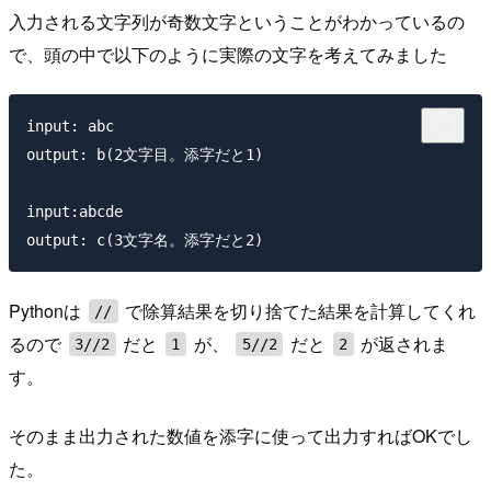
入力される文字列が奇数文字ということがわかっているの
で、頭の中で以下のように実際の文字を考えてみました
input: abc

output: b(2文字目。添字だと1)

input:abcde

Pythonは
で除算結果を切り捨てた結果を計算してくれ
//
るので
だと
が、
だと
が返されま
3//2
1
5//2
2
す。
そのまま出力された数値を添字に使って出力すればOKでし
た。