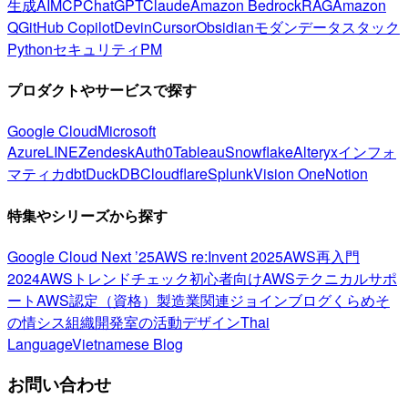
生成AI
MCP
ChatGPT
Claude
Amazon Bedrock
RAG
Amazon
Q
GitHub Copilot
Devin
Cursor
Obsidian
モダンデータスタック
Python
セキュリティ
PM
プロダクトやサービスで探す
Google Cloud
Microsoft
Azure
LINE
Zendesk
Auth0
Tableau
Snowflake
Alteryx
インフォ
マティカ
dbt
DuckDB
Cloudflare
Splunk
Vision One
Notion
特集やシリーズから探す
Google Cloud Next ’25
AWS re:Invent 2025
AWS再入門
2024
AWSトレンドチェック
初心者向け
AWSテクニカルサポ
ート
AWS認定（資格）
製造業関連
ジョインブログ
くらめそ
の情シス
組織開発室の活動
デザイン
Thai
Language
Vietnamese Blog
お問い合わせ