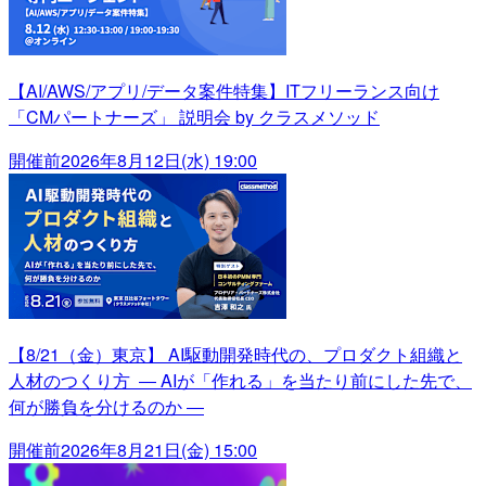
【AI/AWS/アプリ/データ案件特集】ITフリーランス向け
「CMパートナーズ」 説明会 by クラスメソッド
開催前
2026年8月12日(水) 19:00
【8/21（金）東京】 AI駆動開発時代の、プロダクト組織と
人材のつくり方 ― AIが「作れる」を当たり前にした先で、
何が勝負を分けるのか ―
開催前
2026年8月21日(金) 15:00