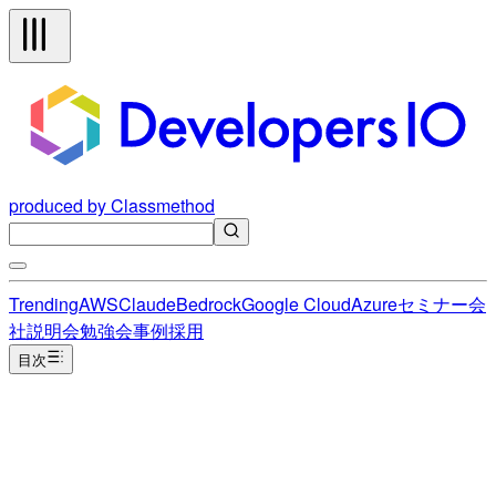
produced by Classmethod
Trending
AWS
Claude
Bedrock
Google Cloud
Azure
セミナー
会
社説明会
勉強会
事例
採用
目次