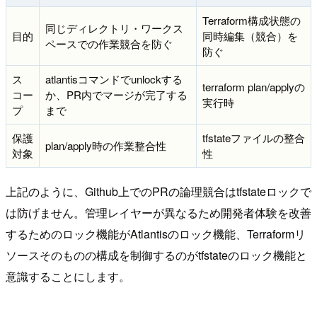
Terraform構成状態の
同じディレクトリ・ワークス
目的
同時編集（競合）を
ペースでの作業競合を防ぐ
防ぐ
ス
atlantisコマンドでunlockする
terraform plan/applyの
コー
か、PR内でマージが完了する
実行時
プ
まで
保護
tfstateファイルの整合
plan/apply時の作業整合性
対象
性
上記のように、Github上でのPRの論理競合はtfstateロックで
は防げません。管理レイヤーが異なるため開発者体験を改善
するためのロック機能がAtlantisのロック機能、Terraformリ
ソースそのものの構成を制御するのがtfstateのロック機能と
意識することにします。