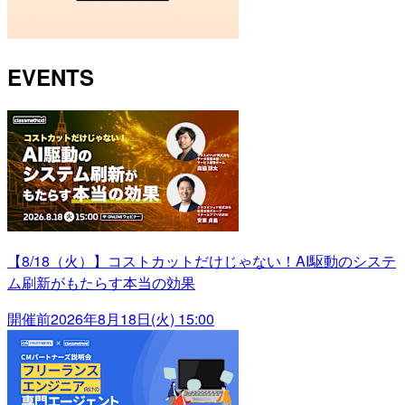
EVENTS
【8/18（火）】コストカットだけじゃない！AI駆動のシステ
ム刷新がもたらす本当の効果
開催前
2026年8月18日(火) 15:00