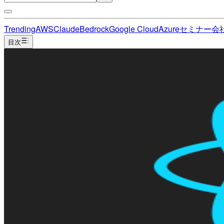
Trending
AWS
Claude
Bedrock
Google Cloud
Azure
セミナー
会
目次