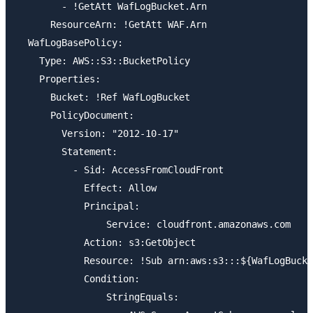
        - !GetAtt WafLogBucket.Arn

      ResourceArn: !GetAtt WAF.Arn

  WafLogBasePolicy:

    Type: AWS::S3::BucketPolicy

    Properties: 

      Bucket: !Ref WafLogBucket

      PolicyDocument:

        Version: "2012-10-17"

        Statement:

          - Sid: AccessFromCloudFront

            Effect: Allow

            Principal:

                Service: cloudfront.amazonaws.com

            Action: s3:GetObject

            Resource: !Sub arn:aws:s3:::${WafLogBucke
            Condition:

                StringEquals:
