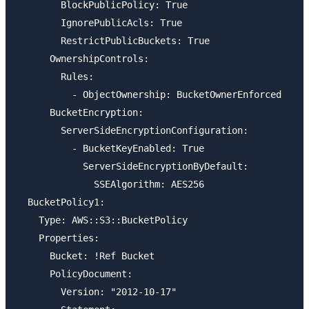
        BlockPublicPolicy: True

        IgnorePublicAcls: True

        RestrictPublicBuckets: True

      OwnershipControls:

        Rules:

          - ObjectOwnership: BucketOwnerEnforced

      BucketEncryption:

        ServerSideEncryptionConfiguration:

          - BucketKeyEnabled: True

            ServerSideEncryptionByDefault: 

              SSEAlgorithm: AES256

  BucketPolicy1:

    Type: AWS::S3::BucketPolicy

    Properties: 

      Bucket: !Ref Bucket

      PolicyDocument:

        Version: "2012-10-17"
