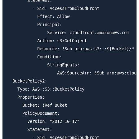
        Statement:

          - Sid: AccessFromCloudFront

            Effect: Allow

            Principal:

                Service: cloudfront.amazonaws.com

            Action: s3:GetObject

            Resource: !Sub arn:aws:s3:::${Bucket}/*

            Condition:

                StringEquals:

                    AWS:SourceArn: !Sub arn:aws:cloud
  BucketPolicy2:

    Type: AWS::S3::BucketPolicy

    Properties: 

      Bucket: !Ref Buket

      PolicyDocument:

        Version: "2012-10-17"

        Statement:

          - Sid: AccessFromCloudFront
