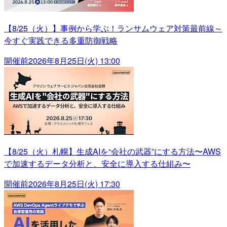
【8/25（火）】事例から学ぶ！ランサムウェア対策最前線～
今すぐ実践できる多重防御戦略
開催前
2026年8月25日(火) 13:00
【8/25（火）札幌】生成AIを“会社の武器”にする方法〜AWS
で加速するデータ分析と、安全に導入する仕組み〜
開催前
2026年8月25日(火) 17:30