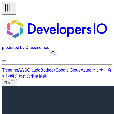
produced by Classmethod
Trending
AWS
Claude
Bedrock
Google Cloud
Azure
セミナー
会
社説明会
勉強会
事例
採用
目次