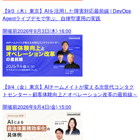
【9/3（木）東京】AIを活用した障害対応最前線 | DevOps
Agentライブデモで学ぶ、自律型運用の実践
開催前
2026年9月3日(木) 16:00
【9/4（金）東京】AIチームメイトが変える次世代コンタク
トセンター～顧客体験向上とオペレーション改革の最前線～
開催前
2026年9月4日(金) 15:00