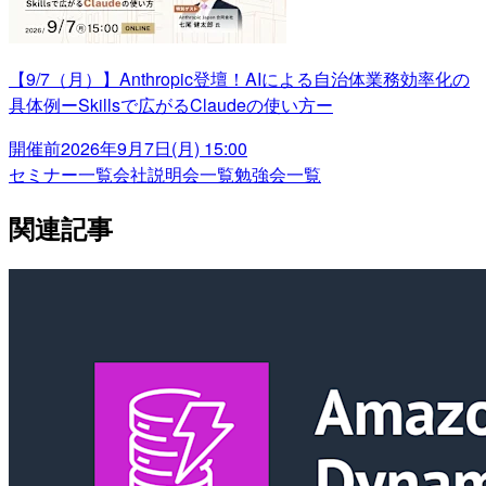
【9/7（月）】Anthropic登壇！AIによる自治体業務効率化の
具体例ーSkillsで広がるClaudeの使い方ー
開催前
2026年9月7日(月) 15:00
セミナー一覧
会社説明会一覧
勉強会一覧
関連記事