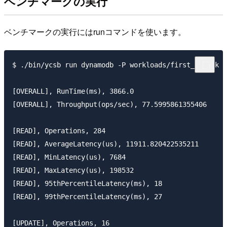
ベンチマークの実行
ベンチマークの実行にはrunコマンドを使います。
$ ./bin/ycsb run dynamodb -P workloads/first_attack -
[OVERALL], RunTime(ms), 3866.0

[OVERALL], Throughput(ops/sec), 77.5995861355406

[READ], Operations, 284

[READ], AverageLatency(us), 11911.820422535211

[READ], MinLatency(us), 7684

[READ], MaxLatency(us), 198532

[READ], 95thPercentileLatency(ms), 18

[READ], 99thPercentileLatency(ms), 27

[UPDATE], Operations, 16
