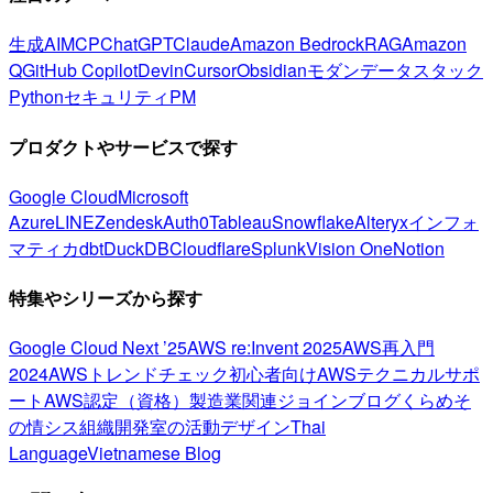
生成AI
MCP
ChatGPT
Claude
Amazon Bedrock
RAG
Amazon
Q
GitHub Copilot
Devin
Cursor
Obsidian
モダンデータスタック
Python
セキュリティ
PM
プロダクトやサービスで探す
Google Cloud
Microsoft
Azure
LINE
Zendesk
Auth0
Tableau
Snowflake
Alteryx
インフォ
マティカ
dbt
DuckDB
Cloudflare
Splunk
Vision One
Notion
特集やシリーズから探す
Google Cloud Next ’25
AWS re:Invent 2025
AWS再入門
2024
AWSトレンドチェック
初心者向け
AWSテクニカルサポ
ート
AWS認定（資格）
製造業関連
ジョインブログ
くらめそ
の情シス
組織開発室の活動
デザイン
Thai
Language
Vietnamese Blog