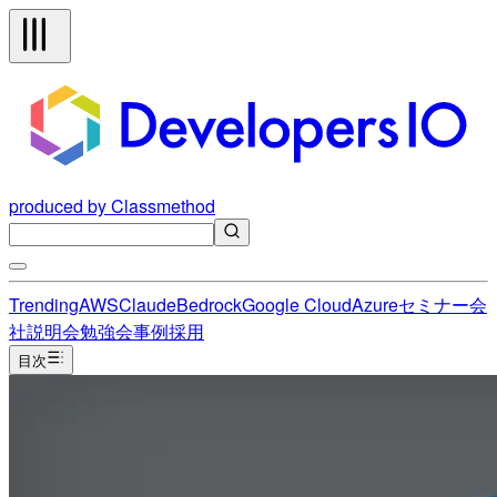
produced by Classmethod
Trending
AWS
Claude
Bedrock
Google Cloud
Azure
セミナー
会
社説明会
勉強会
事例
採用
目次