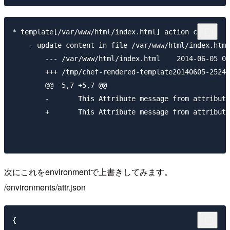
* template[/var/www/html/index.html] action create

    - update content in file /var/www/html/index.html
        --- /var/www/html/index.html    2014-06-05 06
        +++ /tmp/chef-rendered-template20140605-25243
        @@ -5,7 +5,7 @@

        -       This Attribute message from attribute
        +       This Attribute message from attribute
次にこれをenvironmentで上書きしてみます。
/environments/attr.json
{
