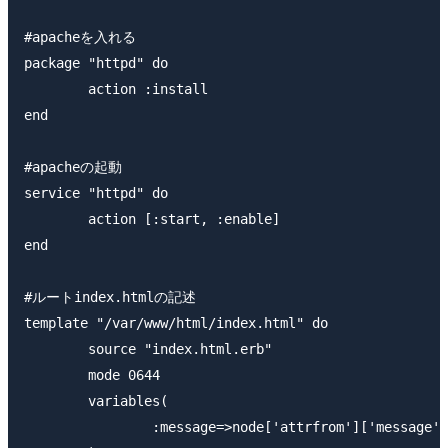
#apacheを入れる

package "httpd" do

	action :install

end 

#apacheの起動

service "httpd" do

	action [:start, :enable]

end 

#ルートindex.htmlの記述

template "/var/www/html/index.html" do

	source "index.html.erb"

	mode 0644

	variables(

		:message=>node['attrfrom']['message']
