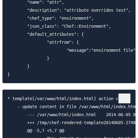
	"name": "attr",

	"description": "attribute overrides test",

	"chef_type": "environment",

	"json_class": "Chef::Environment",

	"default_attributes": {

		"attrfrom": {

			"message":"environment file"

		}

	}

* template[/var/www/html/index.html] action create

    - update content in file /var/www/html/index.html
        --- /var/www/html/index.html    2014-06-05 07
        +++ /tmp/chef-rendered-template20140605-27484
        @@ -5,7 +5,7 @@
