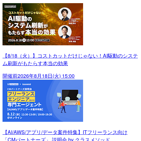
【8/18（火）】コストカットだけじゃない！AI駆動のシステ
ム刷新がもたらす本当の効果
開催前
2026年8月18日(火) 15:00
【AI/AWS/アプリ/データ案件特集】ITフリーランス向け
「CMパートナーズ」 説明会 by クラスメソッド