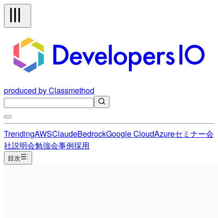
produced by Classmethod
Trending
AWS
Claude
Bedrock
Google Cloud
Azure
セミナー
会
社説明会
勉強会
事例
採用
目次