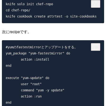
knife solo init chef-repo

cd chef-repo/

次にrecipeです。
#yumのfastestmirrorとアップデートをする。

yum_package "yum-fastestmirror" do

	action :install

end

execute "yum-update" do

	user "root"

	command "yum -y update"

	action :run

end
