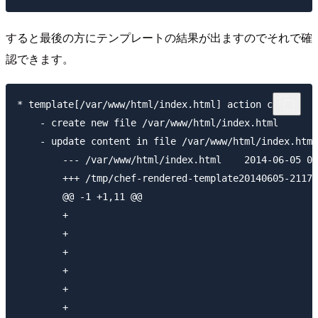
すると最後の方にテンプレートの結果が出ますのでそれで確
認できます。
* template[/var/www/html/index.html] action create

    - create new file /var/www/html/index.html

    - update content in file /var/www/html/index.html
        --- /var/www/html/index.html	2014-06-05 06:42:36.733322208 +0000

        +++ /tmp/chef-rendered-template20140605-21177-y1k9x9	2014-06-05 06:42:36.7453
        @@ -1 +1,11 @@

        +

        +

        +

        +		

        +	

        +
