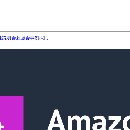
社説明会
勉強会
事例
採用