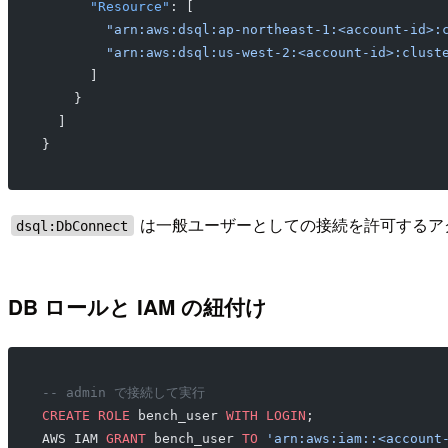
      "Resource"
: [
        "arn:aws:dsql:ap-northeast-1:<account-id>:
        "arn:aws:dsql:us-west-2:<account-id>:clust
      ]
    }
  ]
}
は一般ユーザーとしての接続を許可するアクシ
dsql:DbConnect
DB ロールと IAM の紐付け
-- admin で接続して実行
CREATE
 ROLE
 bench_user 
WITH
 LOGIN
;
AWS IAM 
GRANT
 bench_user 
TO
 'arn:aws:iam::<account