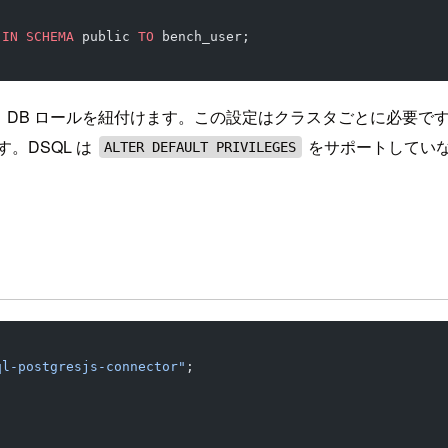
 
IN
 SCHEMA
 public 
TO
 bench_user;
ARN と DB ロールを紐付けます。この設定はクラスタごとに必
。DSQL は
をサポートしていな
ALTER DEFAULT PRIVILEGES
ql-postgresjs-connector"
;