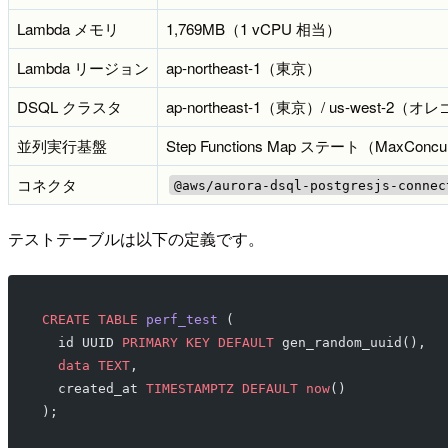
Lambda メモリ
1,769MB（1 vCPU 相当）
Lambda リージョン
ap-northeast-1（東京）
DSQL クラスタ
ap-northeast-1（東京）/ us-we
並列実行基盤
Step Functions Map ステート（MaxCon
コネクタ
@aws/aurora-dsql-postgresjs-connec
テストテーブルは以下の定義です。
CREATE
 TABLE
 perf_test
 (
  id UUID 
PRIMARY KEY
 DEFAULT
 gen_random_uuid(),
  data
 TEXT
,
  created_at 
TIMESTAMPTZ
 DEFAULT
 now
()
);