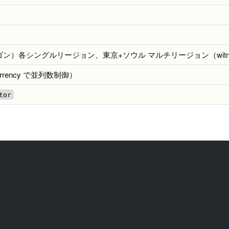
st-2（オレゴン）各シングルリージョン、東京+ソウル マルチリージョン（witn
currency で並列数制御）
tor