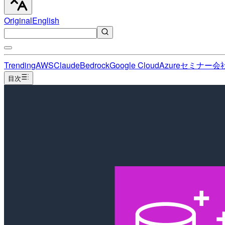
Original
English
Trending
AWS
Claude
Bedrock
Google Cloud
Azure
セミナー
会
目次