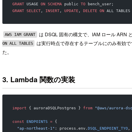
GRANT
 USAGE 
ON
 SCHEMA
 public 
TO
 bench_user;
GRANT
 SELECT
, 
INSERT
, 
UPDATE
, 
DELETE
 ON
 ALL TABLES
は DSQL 固有の構文で、IAM ロール 
AWS IAM GRANT
は実行時点で存在するテーブルにのみ有効です
ON ALL TABLES
た。
3. Lambda 関数の実装
import
 { auroraDSQLPostgres } 
from
 "@aws/aurora-ds
const
 ENDPOINTS
 =
 {
  "ap-northeast-1"
: process.env.
DSQL_ENDPOINT_TYO
,