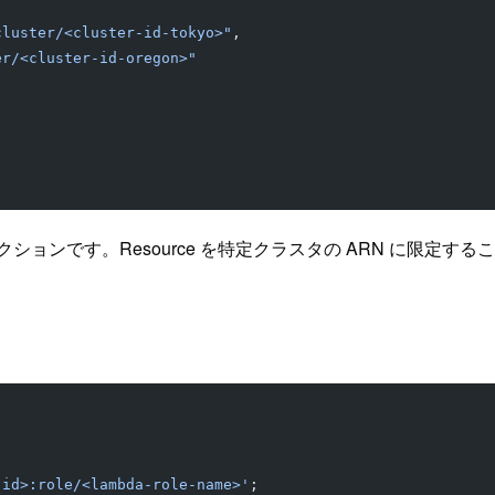
cluster/<cluster-id-tokyo>"
,
er/<cluster-id-oregon>"
ョンです。Resource を特定クラスタの ARN に限定す
-id>:role/<lambda-role-name>'
;