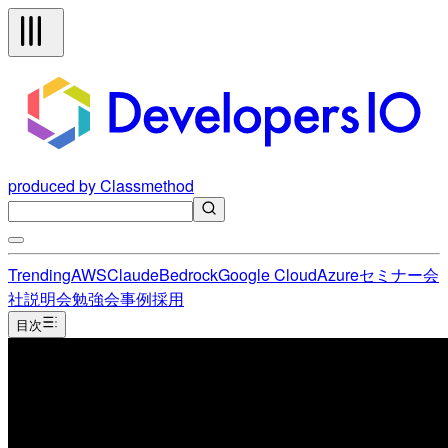
produced by Classmethod
Trending
AWS
Claude
Bedrock
Google Cloud
Azure
セミナー
会
社説明会
勉強会
事例
採用
目次