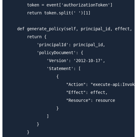
        token = event['authorizationToken']

        return token.split(' ')[1]

    def generate_policy(self, principal_id, effect, r
        return {

            'principalId': principal_id,

            'policyDocument': {

                'Version': '2012-10-17',

                'Statement': [

                    {

                        "Action": "execute-api:Invoke
                        "Effect": effect,

                        "Resource": resource

                    }

                ]

            }

        }
