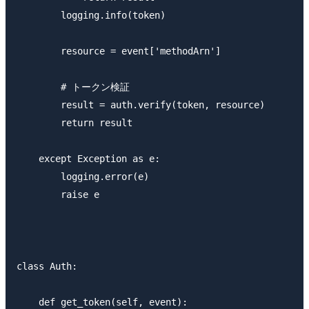
        logging.info(token)

        resource = event['methodArn']

        # トークン検証

        result = auth.verify(token, resource)

        return result

    except Exception as e:

        logging.error(e)

        raise e

class Auth:

    def get_token(self, event):
