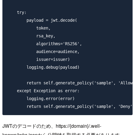
    try:

        payload = jwt.decode(

            token,

            rsa_key,

            algorithms='RS256',

            audience=audience,

            issuer=issuer)

        logging.debug(payload)

        return self.generate_policy('sample', 'Allow'
    except Exception as error:

        logging.error(error)

JWTのデコードのため、https://{domain}/.well-
known/jwks.jsonから公開鍵を取得する必要があります。