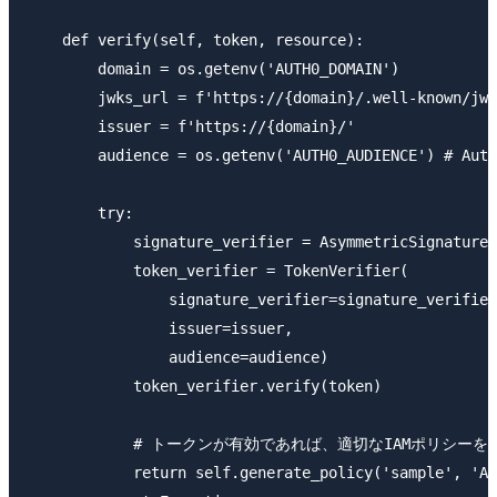
    def verify(self, token, resource):

        domain = os.getenv('AUTH0_DOMAIN')

        jwks_url = f'https://{domain}/.well-known/jwk
        issuer = f'https://{domain}/'

        audience = os.getenv('AUTH0_AUDIENCE') 
        try:

            signature_verifier = AsymmetricSignatureV
            token_verifier = TokenVerifier(

                signature_verifier=signature_verifier
                issuer=issuer,

                audience=audience)

            token_verifier.verify(token)

            # トークンが有効であれば、適切なIAMポリシーを返
            return self.generate_policy('sample', 'Al