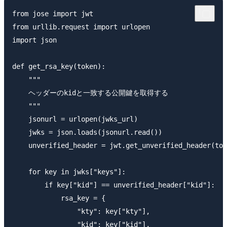
from jose import jwt

from urllib.request import urlopen

import json

def get_rsa_key(token):

    """

    ヘッダーのkidと一致する公開鍵を取得する

    """

    jsonurl = urlopen(jwks_url)

    jwks = json.loads(jsonurl.read())

    unverified_header = jwt.get_unverified_header(tok
    for key in jwks["keys"]:

        if key["kid"] == unverified_header["kid"]:

            rsa_key = {

                "kty": key["kty"],

                "kid": key["kid"],
