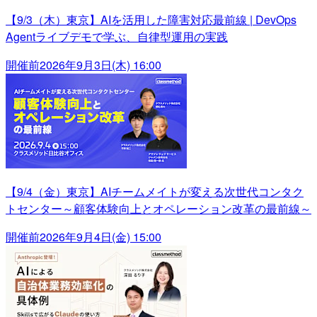
【9/3（木）東京】AIを活用した障害対応最前線 | DevOps
Agentライブデモで学ぶ、自律型運用の実践
開催前
2026年9月3日(木) 16:00
【9/4（金）東京】AIチームメイトが変える次世代コンタク
トセンター～顧客体験向上とオペレーション改革の最前線～
開催前
2026年9月4日(金) 15:00