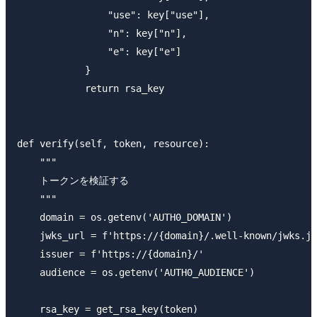
                "use": key["use"],

                "n": key["n"],

                "e": key["e"]

            }

            return rsa_key

def verify(self, token, resource):

    """

    トークンを検証する

    """

    domain = os.getenv('AUTH0_DOMAIN')

    jwks_url = f'https://{domain}/.well-known/jwks.js
    issuer = f'https://{domain}/'

    audience = os.getenv('AUTH0_AUDIENCE')

    rsa_key = get_rsa_key(token)
