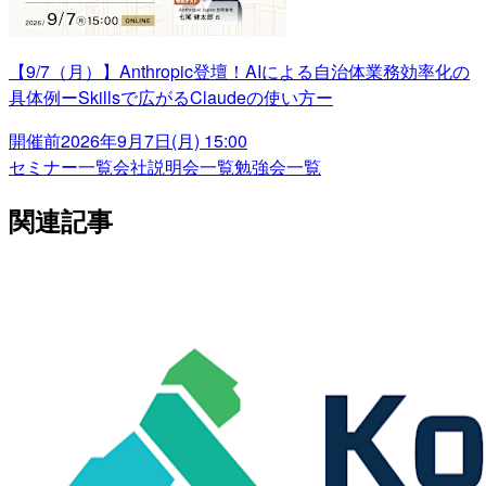
【9/7（月）】Anthropic登壇！AIによる自治体業務効率化の
具体例ーSkillsで広がるClaudeの使い方ー
開催前
2026年9月7日(月) 15:00
セミナー一覧
会社説明会一覧
勉強会一覧
関連記事