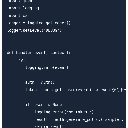
import json

import logging

import os

logger = logging.getLogger()

logger.setLevel('DEBUG')

def handler(event, context):

    try:

        logging.info(event)

        auth = Auth()

        token = auth.get_token(event)  # eventから
        if token is None:

            logging.error('No token.')

            result = auth.generate_policy('sample', '
            return result
