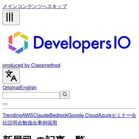
メインコンテンツへスキップ
produced by Classmethod
Original
English
Trending
AWS
Claude
Bedrock
Google Cloud
Azure
セミナー
会
社説明会
勉強会
事例
採用