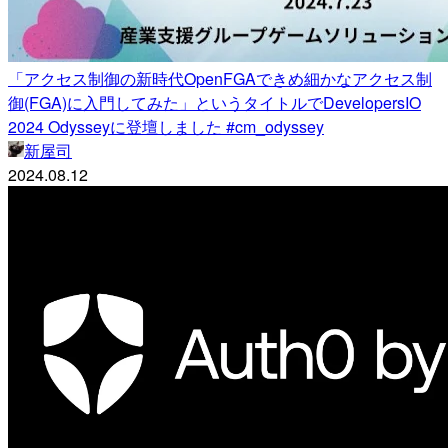
「アクセス制御の新時代OpenFGAできめ細かなアクセス制
御(FGA)に入門してみた」というタイトルでDevelopersIO
2024 Odysseyに登壇しました #cm_odyssey
新屋司
2024.08.12