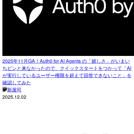
2025年11月GA！Auth0 for AI Agents の「嬉しさ」がいまい
ちピンと来なかったので、クイックスタートをつかって「AI
が実行しているユーザー権限を超えて回答できないこと」を
確認してみた
新屋司
2025.12.02