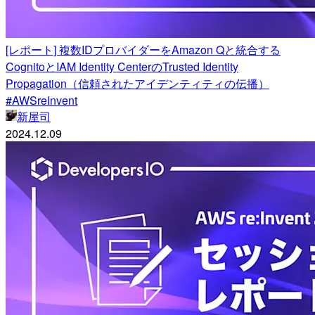
[レポート] 複数IDプロバイダーをAmazon Qと統合する
CognitoとIAM Identity CenterのTrusted Identity
Propagation（信頼されたアイデンティティの伝播）
#AWSreInvent
新屋司
2024.12.09