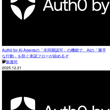
Auth0 for AI Agentsの「非同期認可」の機能で、AIの「勝手
な行動」を防ぐ承認フローが組めるぞ
新屋司
2025.12.21