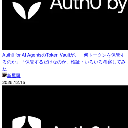
Auth0 for AI AgentsのToken Vaultが、「何トークンを保管す
るのか」「保管するだけなのか」検証・いろいろ考察してみ
た
新屋司
2025.12.15