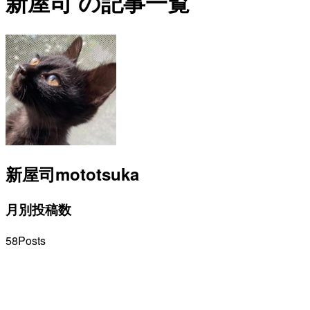
新屋司 の記事一覧
新屋司
mototsuka
月別投稿数
58
Posts