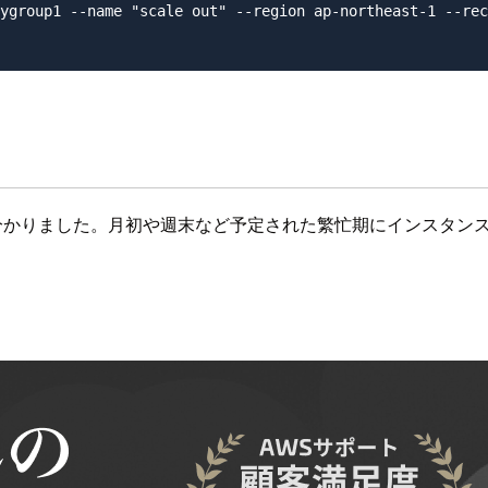
ygroup1 --name "scale out" --region ap-northeast-1 --rec
ることが分かりました。月初や週末など予定された繁忙期にインス