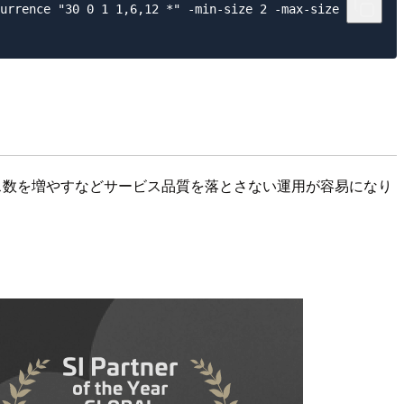
urrence "30 0 1 1,6,12 *" -min-size 2 -max-size 2

タンス数を増やすなどサービス品質を落とさない運用が容易になり