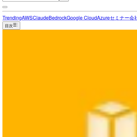
Trending
AWS
Claude
Bedrock
Google Cloud
Azure
セミナー
会
目次