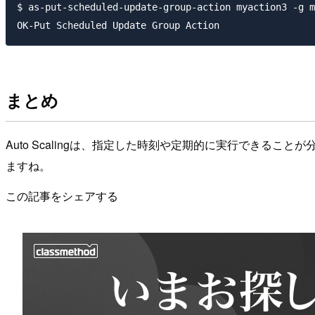
$ as-put-scheduled-update-group-action myaction3 -g m
まとめ
Auto Scalingは、指定した時刻や定期的に実行でき
ますね。
この記事をシェアする