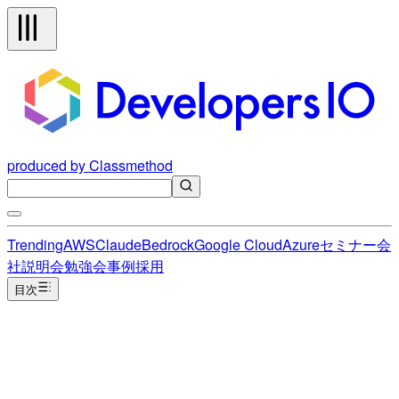
produced by Classmethod
Trending
AWS
Claude
Bedrock
Google Cloud
Azure
セミナー
会
社説明会
勉強会
事例
採用
目次