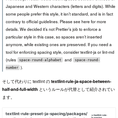
Japanese and Western characters (letters and digits). While
some people prefer this style, it isn’t standard, and is in fact
contrary to official guidelines. Please see here for more
details. We decided it’s not Prettier’s job to enforce a
particular style in this case, so spaces aren’t inserted
anymore, while existing ones are preserved. If you need a
tool for enforcing spacing style, consider textlint-ja or lint-md
(rules
and
space-round-alphabet
space-round-
).
number
そして代わりに textlint の
textlint-rule-ja-space-between-
half-and-full-width
というルールが代替として紹介されてい
ます。