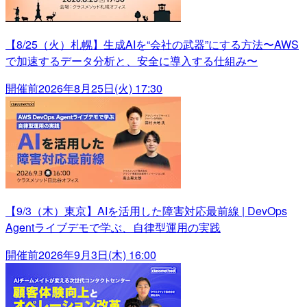
【8/25（火）札幌】生成AIを“会社の武器”にする方法〜AWS
で加速するデータ分析と、安全に導入する仕組み〜
開催前
2026年8月25日(火) 17:30
【9/3（木）東京】AIを活用した障害対応最前線 | DevOps
Agentライブデモで学ぶ、自律型運用の実践
開催前
2026年9月3日(木) 16:00