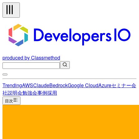
produced by Classmethod
Trending
AWS
Claude
Bedrock
Google Cloud
Azure
セミナー
会
社説明会
勉強会
事例
採用
目次