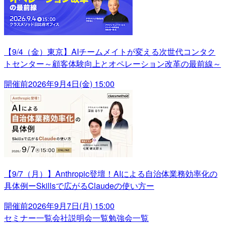
【9/4（金）東京】AIチームメイトが変える次世代コンタク
トセンター～顧客体験向上とオペレーション改革の最前線～
開催前
2026年9月4日(金) 15:00
【9/7（月）】Anthropic登壇！AIによる自治体業務効率化の
具体例ーSkillsで広がるClaudeの使い方ー
開催前
2026年9月7日(月) 15:00
セミナー一覧
会社説明会一覧
勉強会一覧