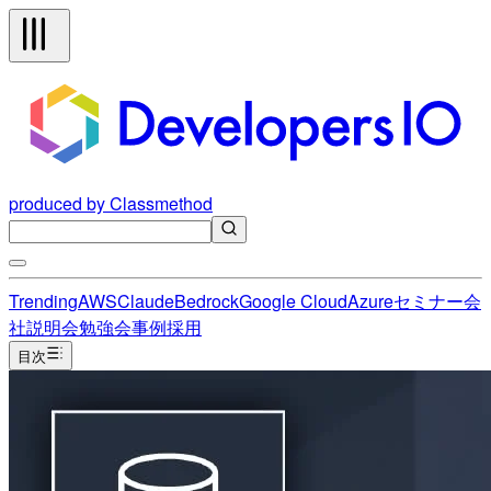
produced by Classmethod
Trending
AWS
Claude
Bedrock
Google Cloud
Azure
セミナー
会
社説明会
勉強会
事例
採用
目次