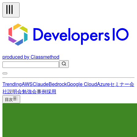
produced by Classmethod
Trending
AWS
Claude
Bedrock
Google Cloud
Azure
セミナー
会
社説明会
勉強会
事例
採用
目次