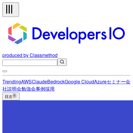
produced by Classmethod
Trending
AWS
Claude
Bedrock
Google Cloud
Azure
セミナー
会
社説明会
勉強会
事例
採用
目次