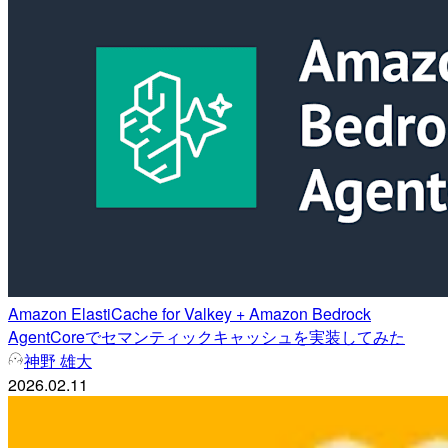
Amazon ElastiCache for Valkey + Amazon Bedrock
AgentCoreでセマンティックキャッシュを実装してみた
神野 雄大
2026.02.11