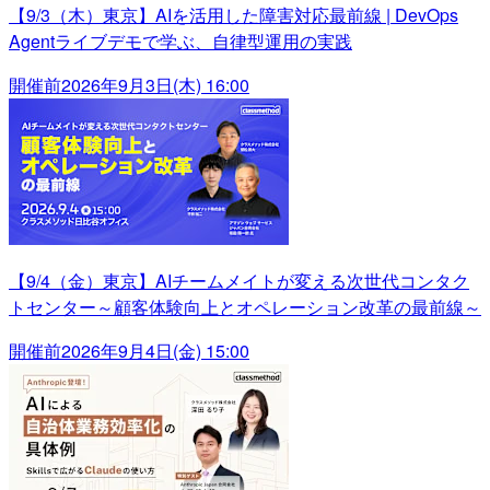
【9/3（木）東京】AIを活用した障害対応最前線 | DevOps
Agentライブデモで学ぶ、自律型運用の実践
開催前
2026年9月3日(木) 16:00
【9/4（金）東京】AIチームメイトが変える次世代コンタク
トセンター～顧客体験向上とオペレーション改革の最前線～
開催前
2026年9月4日(金) 15:00