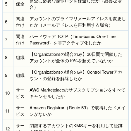
監査に必要な操作ログを保全したか（必要な場
5
保全
合）
関連
アカウントのプライマリメールアドレスを変更し
6
付け
たか（メールアドレスを再利用する場合）
関連
ハードウェア TOTP（Time-based One-Time
7
付け
Password）を非アクティブ化したか
【Organizationsの場合のみ】30日間で閉鎖した
8
組織
アカウントが全体の10%を超えていないか
【Organizationsの場合のみ】Control Towerアカ
9
組織
ウントの登録を解除したか
サー
AWS Marketplaceのサブスクリプションをすべて
10
ビス
キャンセルしたか
サー
Amazon Registrar（Route 53）で取得したドメイ
11
ビス
ンがないか
サー
閉鎖するアカウントのKMSキーを利用して証跡
12