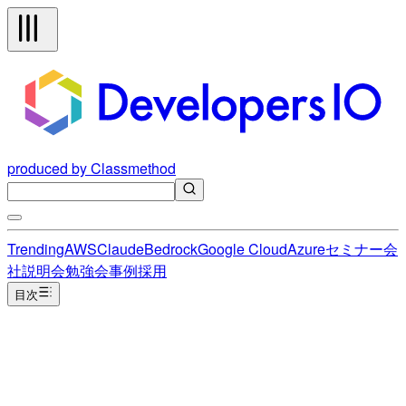
produced by Classmethod
Trending
AWS
Claude
Bedrock
Google Cloud
Azure
セミナー
会
社説明会
勉強会
事例
採用
目次