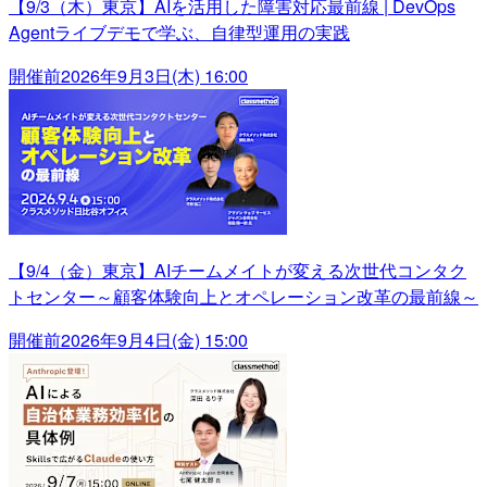
【9/3（木）東京】AIを活用した障害対応最前線 | DevOps
Agentライブデモで学ぶ、自律型運用の実践
開催前
2026年9月3日(木) 16:00
【9/4（金）東京】AIチームメイトが変える次世代コンタク
トセンター～顧客体験向上とオペレーション改革の最前線～
開催前
2026年9月4日(金) 15:00