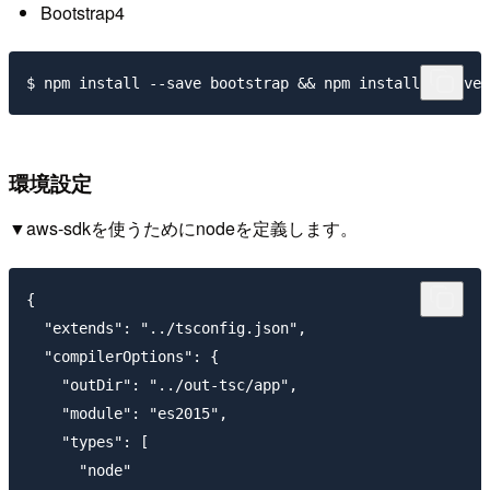
Bootstrap4
環境設定
▼aws-sdkを使うためにnodeを定義します。
{

  "extends": "../tsconfig.json",

  "compilerOptions": {

    "outDir": "../out-tsc/app",

    "module": "es2015",

    "types": [

      "node"
