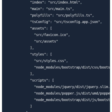
            "index": "src/index.html",

            "main": "src/main.ts",

            "polyfills": "src/polyfills.ts",

            "tsConfig": "src/tsconfig.app.json",

            "assets": [

              "src/favicon.ico",

              "src/assets"

            ],

            "styles": [

              "src/styles.css",

              "node_modules/bootstrap/dist/css/bootst
            ],

            "scripts": [

              "node_modules/jquery/dist/jquery.slim.m
              "node_modules/popper.js/dist/umd/popper
              "node_modules/bootstrap/dist/js/bootstr
            ]
