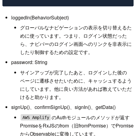
loggedIn(BehaviorSubject)
グローバルなナビゲーションの表示を切り替えるた
めに使っています。つまり、ログイン状態だった
ら、ナビバーのログイン画面へのリンクを非表示に
したり制御するための設定です。
password: String
サインアップが完了したあと、ログインした後の
ページに遷移させたいために、キャッシュするよう
にしています。他に良い方法があれば教えていただ
けると助かります。
signUp()、confirmSignUp()、signIn()、getData()
のAuthモジュールのメソッドが返す
AWS Amplify
PromiseをRxJSのfrom（旧fromPromise）でPromise
からObservableに変換しています。