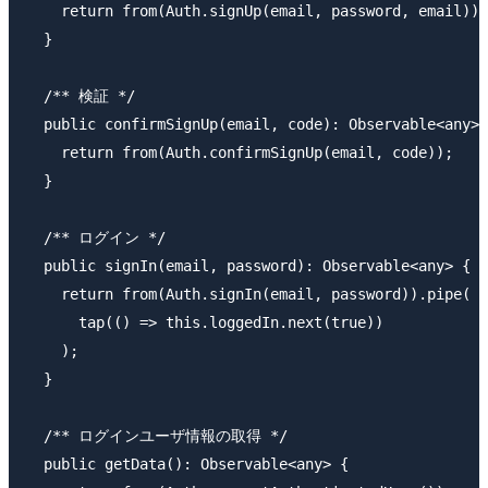
    return from(Auth.signUp(email, password, email));

  }

  /** 検証 */

  public confirmSignUp(email, code): Observable<any> 
    return from(Auth.confirmSignUp(email, code));

  }

  /** ログイン */

  public signIn(email, password): Observable<any> {

    return from(Auth.signIn(email, password)).pipe(

      tap(() => this.loggedIn.next(true))

    );

  }

  /** ログインユーザ情報の取得 */

  public getData(): Observable<any> {
