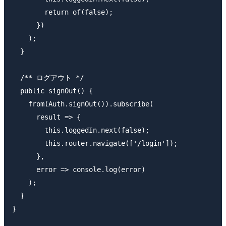
        return of(false);

      })

    );

  }

  /** ログアウト */

  public signOut() {

    from(Auth.signOut()).subscribe(

      result => {

        this.loggedIn.next(false);

        this.router.navigate(['/login']);

      },

      error => console.log(error)

    );

  }

}
