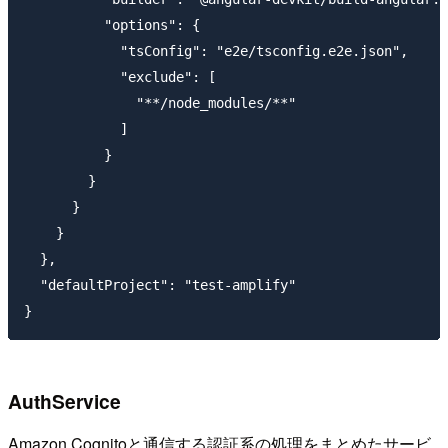
          "options": {

            "tsConfig": "e2e/tsconfig.e2e.json",

            "exclude": [

              "**/node_modules/**"

            ]

          }

        }

      }

    }

  },

  "defaultProject": "test-amplify"

AuthService
Amazon Cognitoと通信する認証系の処理をまとめたサービ