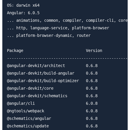
OS: darwin x64

Angular: 6.0.5

... animations, common, compiler, compiler-cli, core,
... http, language-service, platform-browser

... platform-browser-dynamic, router

Package                           Version

-----------------------------------------------------
@angular-devkit/architect         0.6.8

@angular-devkit/build-angular     0.6.8

@angular-devkit/build-optimizer   0.6.8

@angular-devkit/core              0.6.8

@angular-devkit/schematics        0.6.8

@angular/cli                      6.0.8

@ngtools/webpack                  6.0.8

@schematics/angular               0.6.8

@schematics/update                0.6.8
