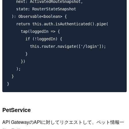
    next: ActivatedRouteSnapshot,

    state: RouterStateSnapshot

  ): Observable<boolean> {

    return this.auth.isAuthenticated().pipe(

      tap(loggedIn => {

        if (!loggedIn) {

          this.router.navigate(['/login']);

        }

      })

    );

  }

PetService
API GatewayのAPIに対してリクエストして、ペット情報一