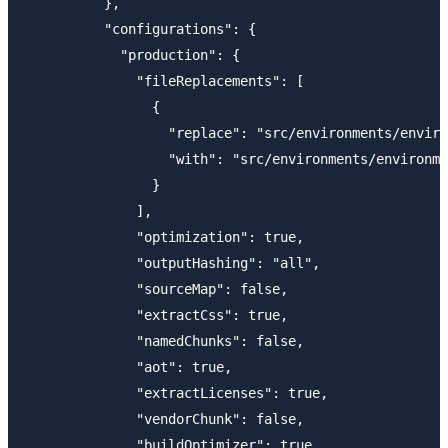
          },

          "configurations": {

            "production": {

              "fileReplacements": [

                {

                  "replace": "src/environments/enviro
                  "with": "src/environments/environme
                }

              ],

              "optimization": true,

              "outputHashing": "all",

              "sourceMap": false,

              "extractCss": true,

              "namedChunks": false,

              "aot": true,

              "extractLicenses": true,

              "vendorChunk": false,

              "buildOptimizer": true
