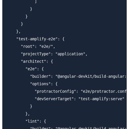
            ]

          }

        }

      }

    },

    "test-amplify-e2e": {

      "root": "e2e/",

      "projectType": "application",

      "architect": {

        "e2e": {

          "builder": "@angular-devkit/build-angular:p
          "options": {

            "protractorConfig": "e2e/protractor.conf.
            "devServerTarget": "test-amplify:serve"

          }

        },

        "lint": {

          "builder": "@angular-devkit/build-angular:t