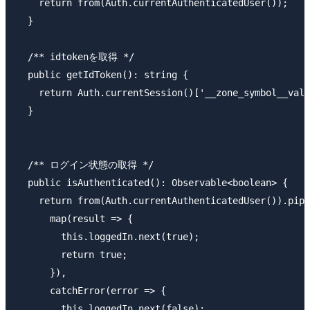
    return from(Auth.currentAuthenticatedUser());

  }

  /** idtokenを取得 */

  public getIdToken(): string {

    return Auth.currentSession()['__zone_symbol__valu
  }

  /** ログイン状態の取得 */

  public isAuthenticated(): Observable<boolean> {

    return from(Auth.currentAuthenticatedUser()).pipe
      map(result => {

        this.loggedIn.next(true);

        return true;

      }),

      catchError(error => {

        this.loggedIn.next(false);
