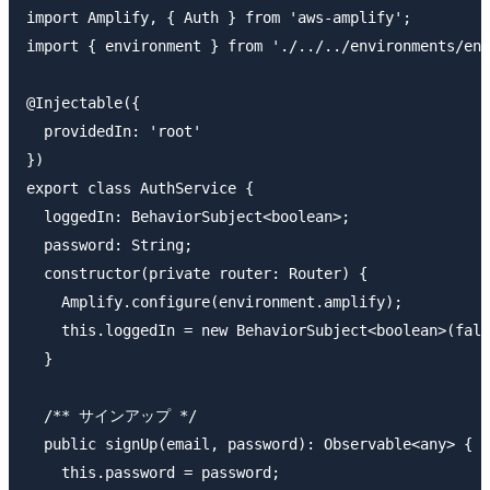
import Amplify, { Auth } from 'aws-amplify';

import { environment } from './../../environments/env
@Injectable({

  providedIn: 'root'

})

export class AuthService {

  loggedIn: BehaviorSubject<boolean>;

  password: String;

  constructor(private router: Router) {

    Amplify.configure(environment.amplify);

    this.loggedIn = new BehaviorSubject<boolean>(fals
  }

  /** サインアップ */

  public signUp(email, password): Observable<any> {

    this.password = password;
