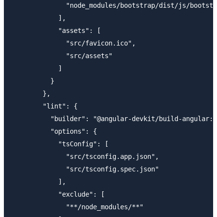
              "node_modules/bootstrap/dist/js/bootstr
            ],

            "assets": [

              "src/favicon.ico",

              "src/assets"

            ]

          }

        },

        "lint": {

          "builder": "@angular-devkit/build-angular:t
          "options": {

            "tsConfig": [

              "src/tsconfig.app.json",

              "src/tsconfig.spec.json"

            ],

            "exclude": [

              "**/node_modules/**"
