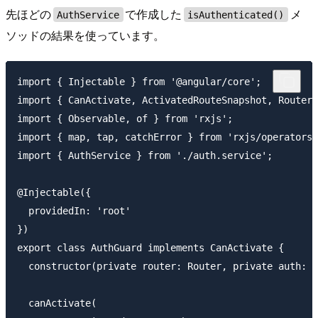
先ほどの
で作成した
メ
AuthService
isAuthenticated()
ソッドの結果を使っています。
import { Injectable } from '@angular/core';

import { CanActivate, ActivatedRouteSnapshot, RouterS
import { Observable, of } from 'rxjs';

import { map, tap, catchError } from 'rxjs/operators'
import { AuthService } from './auth.service';

@Injectable({

  providedIn: 'root'

})

export class AuthGuard implements CanActivate {

  constructor(private router: Router, private auth: A
  canActivate(
