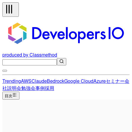
produced by Classmethod
Trending
AWS
Claude
Bedrock
Google Cloud
Azure
セミナー
会
社説明会
勉強会
事例
採用
目次