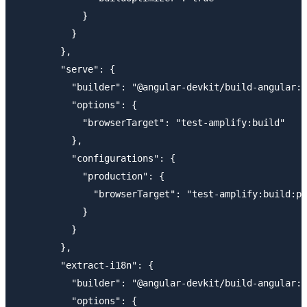
            }

          }

        },

        "serve": {

          "builder": "@angular-devkit/build-angular:d
          "options": {

            "browserTarget": "test-amplify:build"

          },

          "configurations": {

            "production": {

              "browserTarget": "test-amplify:build:pr
            }

          }

        },

        "extract-i18n": {

          "builder": "@angular-devkit/build-angular:e
          "options": {
