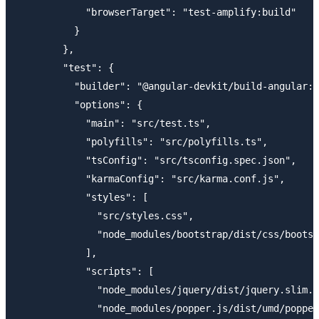
            "browserTarget": "test-amplify:build"

          }

        },

        "test": {

          "builder": "@angular-devkit/build-angular:k
          "options": {

            "main": "src/test.ts",

            "polyfills": "src/polyfills.ts",

            "tsConfig": "src/tsconfig.spec.json",

            "karmaConfig": "src/karma.conf.js",

            "styles": [

              "src/styles.css",

              "node_modules/bootstrap/dist/css/bootst
            ],

            "scripts": [

              "node_modules/jquery/dist/jquery.slim.m
              "node_modules/popper.js/dist/umd/popper