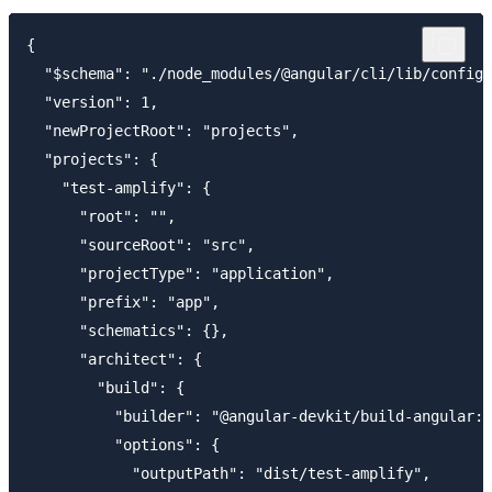
{

  "$schema": "./node_modules/@angular/cli/lib/config/
  "version": 1,

  "newProjectRoot": "projects",

  "projects": {

    "test-amplify": {

      "root": "",

      "sourceRoot": "src",

      "projectType": "application",

      "prefix": "app",

      "schematics": {},

      "architect": {

        "build": {

          "builder": "@angular-devkit/build-angular:b
          "options": {

            "outputPath": "dist/test-amplify",
