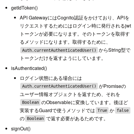
getIdToken()
API GatewayにはCognito認証をかけており、APIを
リクエストするためにはログイン時に発行されるjwt
トークンが必要になります。そのトークンを取得す
るメソッドになります。取得するために、
からString型で
Auth.currentAuthenticatedUser()
トークンだけを返すようにしています。
isAuthenticated()
ログイン状態にある場合には
がPromiseの
Auth.currentAuthenticatedUser()
ユーザー情報オブジェクトを返すため、それを
のObservableに変換しています。後ほど
Boolean
実装するGuardで使うメソッドでは
か
True
false
の
で返す必要があるためです。
Boolean
signOut()