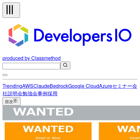
produced by Classmethod
Trending
AWS
Claude
Bedrock
Google Cloud
Azure
セミナー
会
社説明会
勉強会
事例
採用
目次