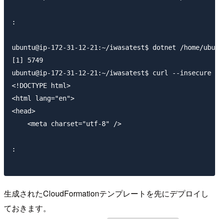
:

ubuntu@ip-172-31-12-21:~/iwasatest$ dotnet /home/ubun
[1] 5749

ubuntu@ip-172-31-12-21:~/iwasatest$ curl --insecure h
<!DOCTYPE html>

<html lang="en">

<head>

    <meta charset="utf-8" />

:

生成されたCloudFormationテンプレートを先にデプロイし
ておきます。