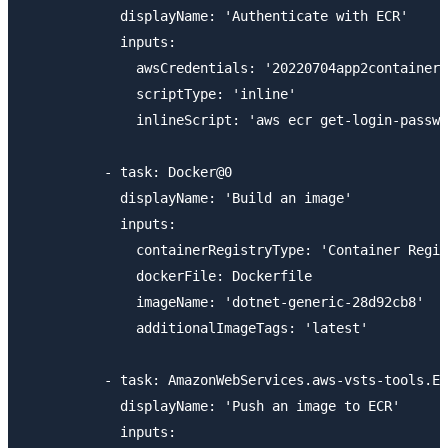
            displayName: 'Authenticate with ECR'

            inputs:

              awsCredentials: '20220704app2container'

              scriptType: 'inline'

              inlineScript: 'aws ecr get-login-passwo
          - task: Docker@0

            displayName: 'Build an image'

            inputs:

              containerRegistryType: 'Container Regis
              dockerFile: Dockerfile

              imageName: 'dotnet-generic-28d92cb8'

              additionalImageTags: 'latest'

          - task: AmazonWebServices.aws-vsts-tools.EC
            displayName: 'Push an image to ECR'

            inputs:
