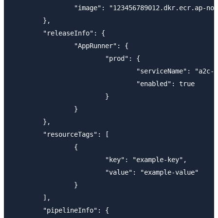
                "image": "123456789012.dkr.ecr.ap-nor
        },

        "releaseInfo": {

                "AppRunner": {

                        "prod": {

                                "serviceName": "a2c-d
                                "enabled": true

                        }

                }

        },

        "resourceTags": [

                {

                        "key": "example-key",

                        "value": "example-value"

                }

        ],

        "pipelineInfo": {
