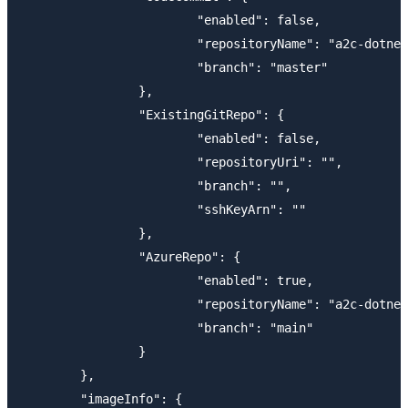
                        "enabled": false,

                        "repositoryName": "a2c-dotnet
                        "branch": "master"

                },

                "ExistingGitRepo": {

                        "enabled": false,

                        "repositoryUri": "",

                        "branch": "",

                        "sshKeyArn": ""

                },

                "AzureRepo": {

                        "enabled": true,

                        "repositoryName": "a2c-dotnet
                        "branch": "main"

                }

        },

        "imageInfo": {
