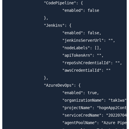
                "CodePipeline": {

                        "enabled": false

                },

                "Jenkins": {

                        "enabled": false,

                        "jenkinsServerUrl": "",

                        "nodeLabels": [],

                        "apiTokenArn": "",

                        "repoSshCredentialId": "",

                        "awsCredentialId": ""

                },

                "AzureDevOps": {

                        "enabled": true,

                        "organizationName": "tak1wa",

                        "projectName": "hogeApp2Conta
                        "serviceCredName": "20220704a
                        "agentPoolName": "Azure Pipel