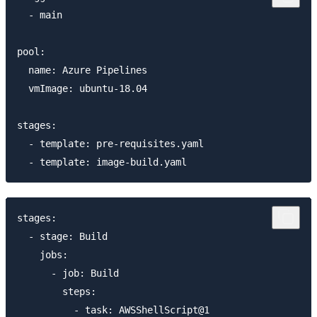
  - main

pool:

  name: Azure Pipelines

  vmImage: ubuntu-18.04

stages:

  - template: pre-requisites.yaml

stages:

  - stage: Build

    jobs:

      - job: Build

        steps:

          - task: AWSShellScript@1
