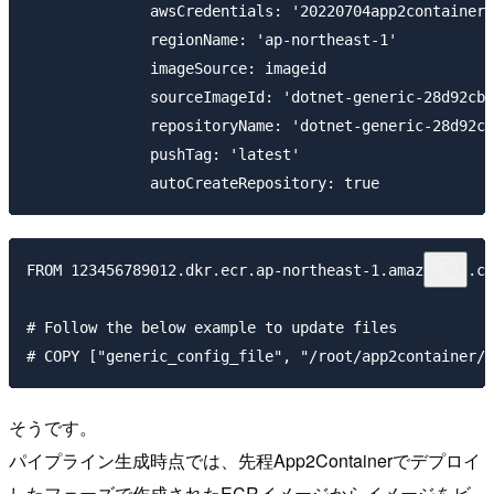
              awsCredentials: '20220704app2container'

              regionName: 'ap-northeast-1'

              imageSource: imageid

              sourceImageId: 'dotnet-generic-28d92cb8
              repositoryName: 'dotnet-generic-28d92cb
              pushTag: 'latest'

FROM 123456789012.dkr.ecr.ap-northeast-1.amazonaws.co
# Follow the below example to update files

そうです。
パイプライン生成時点では、先程App2Containerでデプロイ
したフェーズで作成されたECRイメージからイメージをビ