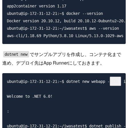
app2container version 1.17

ubuntu@ip-172-31-12-21:~$ docker --version

Docker version 20.10.12, build 20.10.12-0ubuntu2~20.0
ubuntu@ip-172-31-12-21:~/iwasatest$ aws --version

でサンプルアプリを作成し、コンテナ化まで
dotnet new
進め、デプロイ先はApp Runnerにしておきます。
ubuntu@ip-172-31-12-21:~$ dotnet new webapp --name iw
Welcome to .NET 6.0!

:

ubuntu@ip-172-31-12-21:~/iwasatest$ dotnet publish -c