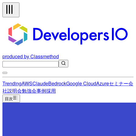
produced by Classmethod
Trending
AWS
Claude
Bedrock
Google Cloud
Azure
セミナー
会
社説明会
勉強会
事例
採用
目次