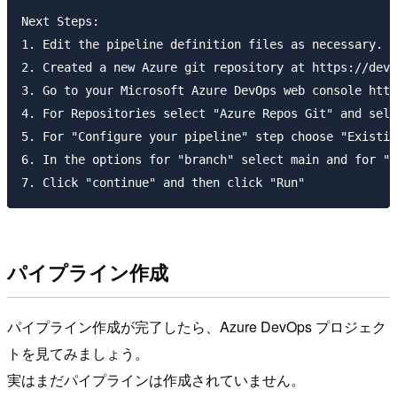
Next Steps:

1. Edit the pipeline definition files as necessary.

2. Created a new Azure git repository at https://dev.
3. Go to your Microsoft Azure DevOps web console http
4. For Repositories select "Azure Repos Git" and sele
5. For "Configure your pipeline" step choose "Existin
6. In the options for "branch" select main and for "p
パイプライン作成
パイプライン作成が完了したら、Azure DevOps プロジェク
トを見てみましょう。
実はまだパイプラインは作成されていません。