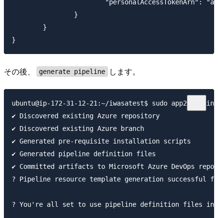
                        "personalAccessTokenArn": "ar
                }

        }

その後、
します。
generate pipeline
ubuntu@ip-172-31-12-21:~/iwasatest$ sudo app2containe
✔ Discovered existing Azure repository

✔ Discovered existing Azure branch

✔ Generated pre-requisite installation scripts

✔ Generated pipeline definition files

✔ Committed artifacts to Microsoft Azure DevOps repos
? Pipeline resource template generation successful fo
? You're all set to use pipeline definition files in 