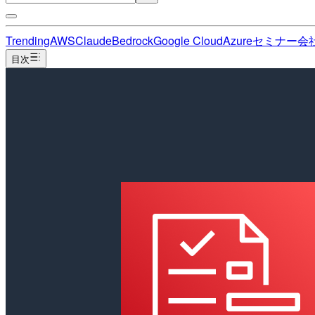
Trending
AWS
Claude
Bedrock
Google Cloud
Azure
セミナー
会
目次