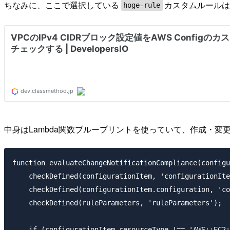
ちなみに、ここで選択している
カスタムルール
hoge-rule
中身はLambda関数ブループリントを使っていて、作成・変更さ
function evaluateChangeNotificationCompliance(configu
    checkDefined(configurationItem, 'configurationIte
    checkDefined(configurationItem.configuration, 'co
    checkDefined(ruleParameters, 'ruleParameters');

    if (configurationItem.resourceType !== 'AWS::EC2: