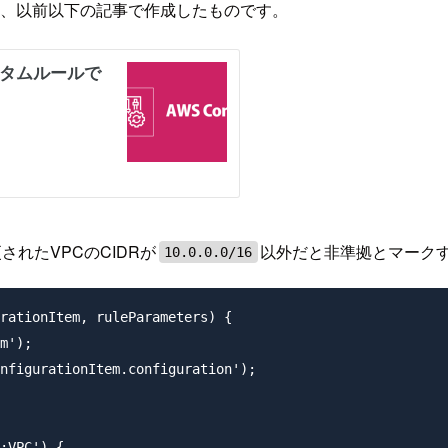
は、以前以下の記事で作成したものです。
れたVPCのCIDRが
以外だと非準拠とマーク
10.0.0.0/16
rationItem, ruleParameters) {

m');

nfigurationItem.configuration');

:VPC') {
