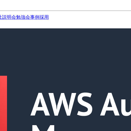
社説明会
勉強会
事例
採用