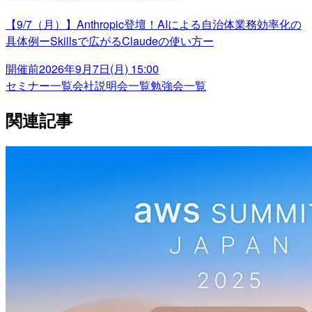
【9/7（月）】Anthropic登壇！AIによる自治体業務効率化の
具体例ーSkillsで広がるClaudeの使い方ー
開催前
2026年9月7日(月) 15:00
セミナー一覧
会社説明会一覧
勉強会一覧
関連記事