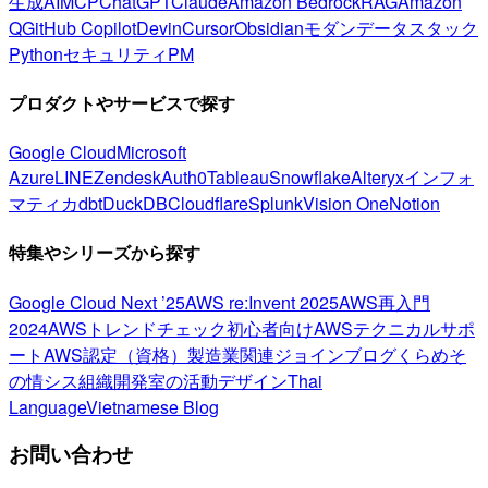
生成AI
MCP
ChatGPT
Claude
Amazon Bedrock
RAG
Amazon
Q
GitHub Copilot
Devin
Cursor
Obsidian
モダンデータスタック
Python
セキュリティ
PM
プロダクトやサービスで探す
Google Cloud
Microsoft
Azure
LINE
Zendesk
Auth0
Tableau
Snowflake
Alteryx
インフォ
マティカ
dbt
DuckDB
Cloudflare
Splunk
Vision One
Notion
特集やシリーズから探す
Google Cloud Next ’25
AWS re:Invent 2025
AWS再入門
2024
AWSトレンドチェック
初心者向け
AWSテクニカルサポ
ート
AWS認定（資格）
製造業関連
ジョインブログ
くらめそ
の情シス
組織開発室の活動
デザイン
Thai
Language
Vietnamese Blog
お問い合わせ