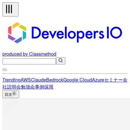
produced by Classmethod
Trending
AWS
Claude
Bedrock
Google Cloud
Azure
セミナー
会
社説明会
勉強会
事例
採用
目次