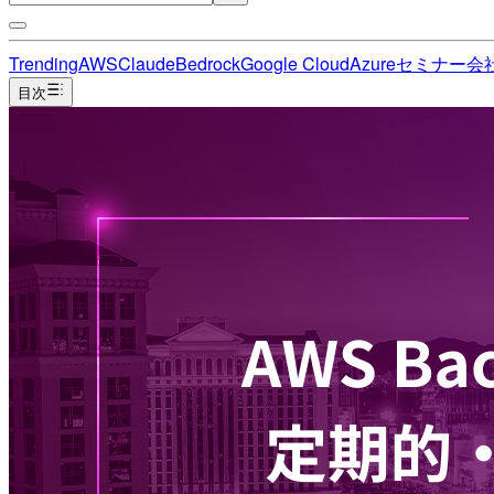
Trending
AWS
Claude
Bedrock
Google Cloud
Azure
セミナー
会
目次