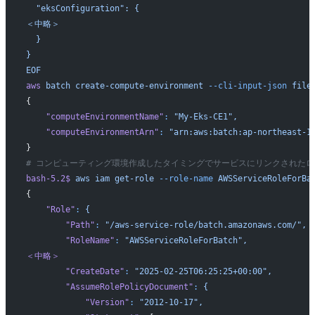
  "eksConfiguration": {
＜中略＞
  }
}
EOF
aws
 batch
 create-compute-environment
 --cli-input-json
 file
{
    "computeEnvironmentName"
:
 "My-Eks-CE1",
    "computeEnvironmentArn"
:
 "arn:aws:batch:ap-northeast-1
}
# コンピューティング環境作成したタイミングでサービスにリンクされた
bash-5.2$
 aws
 iam
 get-role
 --role-name
 AWSServiceRoleForBa
{
    "Role"
:
 {
        "Path"
:
 "/aws-service-role/batch.amazonaws.com/",
        "RoleName"
:
 "AWSServiceRoleForBatch",
＜中略＞
        "CreateDate"
:
 "2025-02-25T06:25:25+00:00",
        "AssumeRolePolicyDocument"
:
 {
            "Version"
:
 "2012-10-17",