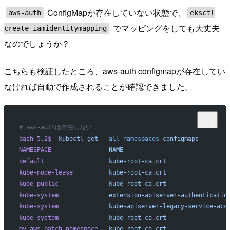
ConfigMapが存在していない状態で、
aws-auth
eksctl
でマッピングをしても大丈夫
create iamidentitymapping
なのでしょうか？
こちらも検証したところ、aws-auth configmapが存在してい
なければ自動で作成されることが確認できました。
# aws-authは存在しない
bash-5.2$
  kubectl
 get
 --all-namespaces
 configmaps
NAMESPACE
                NAME
                             
default
                  kube-root-ca.crt
                 
kube-node-lease
          kube-root-ca.crt
                 
kube-public
              kube-root-ca.crt
                 
kube-system
              extension-apiserver-authenticatio
kube-system
              kube-apiserver-legacy-service-acc
kube-system
              kube-root-ca.crt
                 
my-aws-batch-namespace
   kube-root-ca.crt
                 