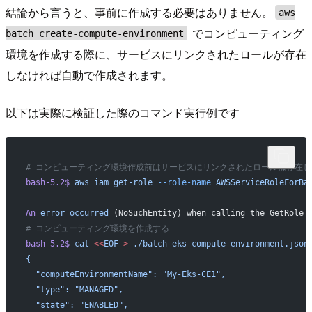
結論から言うと、事前に作成する必要はありません。
aws
でコンピューティング
batch create-compute-environment
環境を作成する際に、サービスにリンクされたロールが存在
しなければ自動で作成されます。
以下は実際に検証した際のコマンド実行例です
# コンピューティング環境作成前はサービスにリンクされたロールは存在し
bash-5.2$
 aws
 iam
 get-role
 --role-name
 AWSServiceRoleForBa
An
 error
 occurred
 (NoSuchEntity) when calling the GetRole 
# コンピューティング環境を作成する
bash-5.2$
 cat
 <<
EOF
 >
 ./batch-eks-compute-environment.json
{
  "computeEnvironmentName": "My-Eks-CE1",
  "type": "MANAGED",
  "state": "ENABLED",