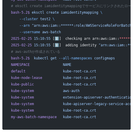
# eksctl create iamidentitymappingでサービスにリンクされた
bash-5.2$
 eksctl
 create
 iamidentitymapping
 \
    --cluster
 test2
 \
    --arn
 "arn:aws:iam::******:role/AWSServiceRoleForBatch
    --username
 aws-batch
2025-02-25
 15:10:55
 [ℹ]  checking arn arn:aws:iam::
******
2025-02-25
 15:10:55
 [ℹ]  adding identity 
"arn:aws:iam::**
# aws-authが作成されている
bash-5.2$
  kubectl
 get
 --all-namespaces
 configmaps
NAMESPACE
                NAME
                             
default
                  kube-root-ca.crt
                 
kube-node-lease
          kube-root-ca.crt
                 
kube-public
              kube-root-ca.crt
                 
kube-system
              aws-auth
                         
kube-system
              extension-apiserver-authenticatio
kube-system
              kube-apiserver-legacy-service-acc
kube-system
              kube-root-ca.crt
                 
my-aws-batch-namespace
   kube-root-ca.crt
                 