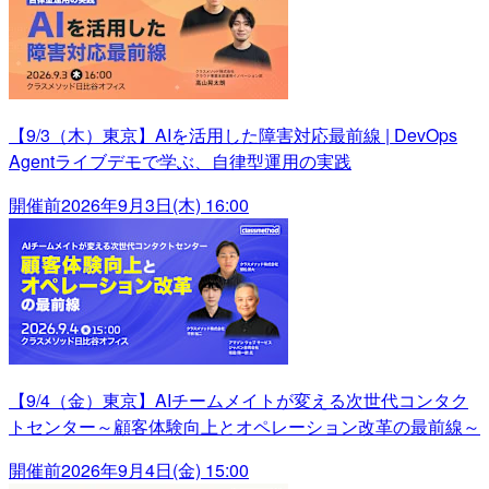
【9/3（木）東京】AIを活用した障害対応最前線 | DevOps
Agentライブデモで学ぶ、自律型運用の実践
開催前
2026年9月3日(木) 16:00
【9/4（金）東京】AIチームメイトが変える次世代コンタク
トセンター～顧客体験向上とオペレーション改革の最前線～
開催前
2026年9月4日(金) 15:00