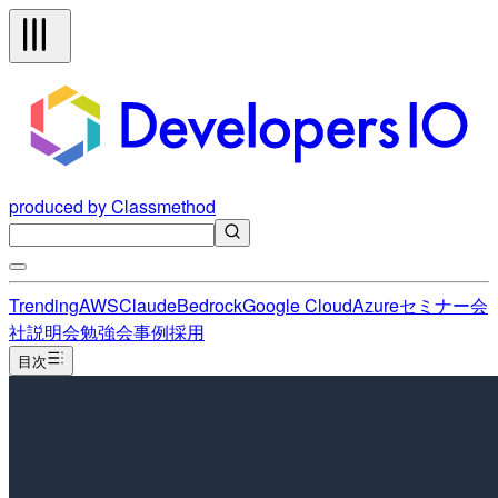
produced by Classmethod
Trending
AWS
Claude
Bedrock
Google Cloud
Azure
セミナー
会
社説明会
勉強会
事例
採用
目次