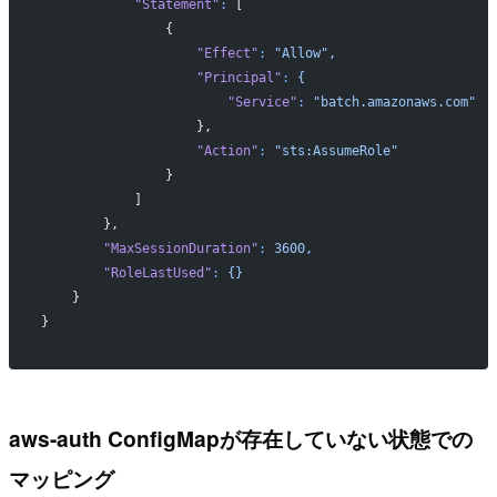
            "Statement"
:
 [
                {
                    "Effect"
:
 "Allow",
                    "Principal"
:
 {
                        "Service"
:
 "batch.amazonaws.com"
                    },
                    "Action"
:
 "sts:AssumeRole"
                }
            ]
        },
        "MaxSessionDuration"
:
 3600,
        "RoleLastUsed"
:
 {}
    }
}
aws-auth ConfigMapが存在していない状態での
マッピング