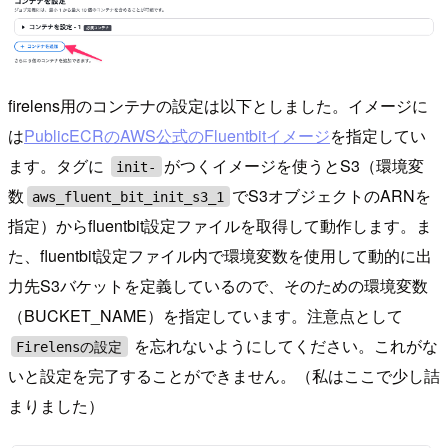
firelens用のコンテナの設定は以下としました。イメージに
は
PublicECRのAWS公式のFluentbitイメージ
を指定してい
ます。タグに
がつくイメージを使うとS3（環境変
init-
数
でS3オブジェクトのARNを
aws_fluent_bit_init_s3_1
指定）からfluentbit設定ファイルを取得して動作します。ま
た、fluentbit設定ファイル内で環境変数を使用して動的に出
力先S3バケットを定義しているので、そのための環境変数
（BUCKET_NAME）を指定しています。注意点として
を忘れないようにしてください。これがな
Firelensの設定
いと設定を完了することができません。（私はここで少し詰
まりました）