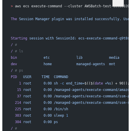
>
 aws ecs execute-command --cluster AWSBatch-test-639a0839
The
 Session
 Manager
 plugin
 was
 installed
 successfully.
 Use
Starting
 session
 with
 SessionId:
 ecs-execute-command-q9t8s
/
 # 
/
 # ls
bin
             etc
             lib
             media
     
dev
             home
            managed-agents
  mnt
       
/
 # ps
PID
   USER
     TIME
  COMMAND
    1
 root
      0:00
 sh
 -c
 end_time=
$(($(
date
 +%s
) + 90));
   15
 root
      0:00
 /managed-agents/execute-command/amazo
   37
 root
      0:00
 /managed-agents/execute-command/ssm-a
  214
 root
      0:00
 /managed-agents/execute-command/ssm-s
  225
 root
      0:00
 /bin/sh
  303
 root
      0:00
 sleep
 1
  304
 root
      0:00
 ps
/
 # 