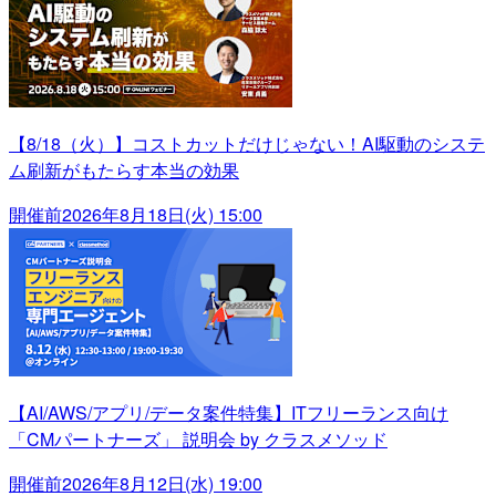
【8/18（火）】コストカットだけじゃない！AI駆動のシステ
ム刷新がもたらす本当の効果
開催前
2026年8月18日(火) 15:00
【AI/AWS/アプリ/データ案件特集】ITフリーランス向け
「CMパートナーズ」 説明会 by クラスメソッド
開催前
2026年8月12日(水) 19:00