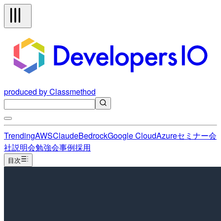
produced by Classmethod
Trending
AWS
Claude
Bedrock
Google Cloud
Azure
セミナー
会
社説明会
勉強会
事例
採用
目次