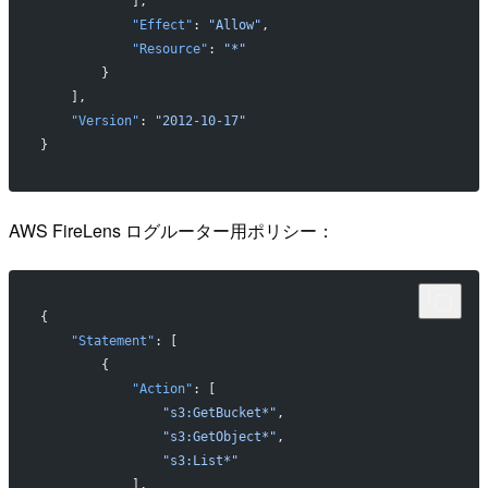
            ],
            "Effect"
: 
"Allow"
,
            "Resource"
: 
"*"
        }
    ],
    "Version"
: 
"2012-10-17"
}
AWS FireLens ログルーター用ポリシー：
{
    "Statement"
: [
        {
            "Action"
: [
                "s3:GetBucket*"
,
                "s3:GetObject*"
,
                "s3:List*"
            ],