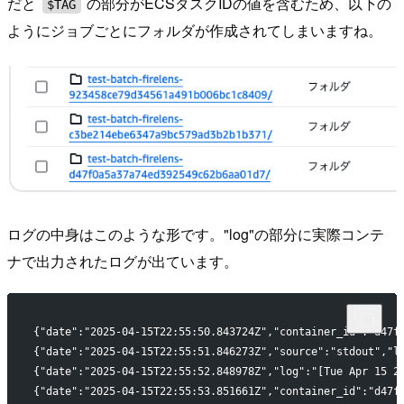
だと
の部分がECSタスクIDの値を含むため、以下の
$TAG
ようにジョブごとにフォルダが作成されてしまいますね。
ログの中身はこのような形です。"log"の部分に実際コンテ
ナで出力されたログが出ています。
{"date":"2025-04-15T22:55:50.843724Z","container_id":"d47f
{"date":"2025-04-15T22:55:51.846273Z","source":"stdout","l
{"date":"2025-04-15T22:55:52.848978Z","log":"[Tue Apr 15 2
{"date":"2025-04-15T22:55:53.851661Z","container_id":"d47f