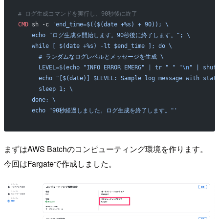
# ログ生成コマンドを実行し、90秒後に終了
CMD
 sh -c 
'end_time=$(($(date +%s) + 90)); \
    echo "ログ生成を開始します。90秒後に終了します。"; \
    while [ $(date +%s) -lt $end_time ]; do \
      # ランダムなログレベルとメッセージを生成 \
      LEVEL=$(echo "INFO ERROR EMERG" | tr " " "
\n
" | shuf
      echo "[$(date)] $LEVEL: Sample log message with stat
      sleep 1; \
    done; \
    echo "90秒経過しました。ログ生成を終了します。"'
まずはAWS Batchのコンピューティング環境を作ります。
今回はFargateで作成しました。