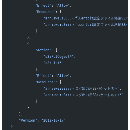
            "Effect"
: 
"Allow"
,
            "Resource"
: [
                "arn:aws:s3:::＜fluentbit設定ファイル格納S
                "arn:aws:s3:::＜fluentbit設定ファイル格納S
            ]
        },
        {
            "Action"
: [
                "s3:PutObject*"
,
                "s3:List*"
            ],
            "Effect"
: 
"Allow"
,
            "Resource"
: [
                "arn:aws:s3:::＜ログ出力用S3バケット名＞"
,
                "arn:aws:s3:::＜ログ出力用S3バケット名＞/*"
            ]
        }
    ],
    "Version"
: 
"2012-10-17"
}