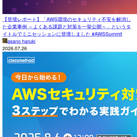
【登壇レポート】「AWS環境のセキュリティ不安を解消し
た企業事例 ～よくある課題と対策を一挙公開～」というタ
イトルでミニセッションに登壇しました #AWSSummit
asano haruki
2026.07.26