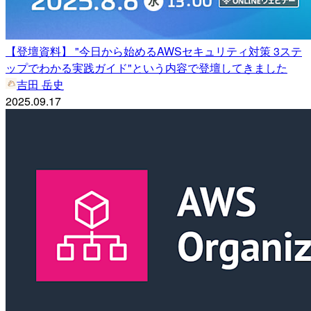
【登壇資料】 "今日から始めるAWSセキュリティ対策 3ステ
ップでわかる実践ガイド"という内容で登壇してきました
吉田 岳史
2025.09.17