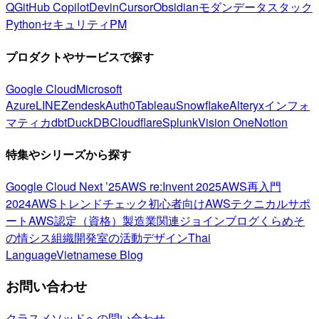
Q
GitHub Copilot
Devin
Cursor
Obsidian
モダンデータスタック
Python
セキュリティ
PM
プロダクトやサービスで探す
Google Cloud
Microsoft
Azure
LINE
Zendesk
Auth0
Tableau
Snowflake
Alteryx
インフォ
マティカ
dbt
DuckDB
Cloudflare
Splunk
Vision One
Notion
特集やシリーズから探す
Google Cloud Next ’25
AWS re:Invent 2025
AWS再入門
2024
AWSトレンドチェック
初心者向け
AWSテクニカルサポ
ート
AWS認定（資格）
製造業関連
ジョインブログ
くらめそ
の情シス
組織開発室の活動
デザイン
Thai
Language
Vietnamese Blog
お問い合わせ
クラスメソッドへの問い合わせ