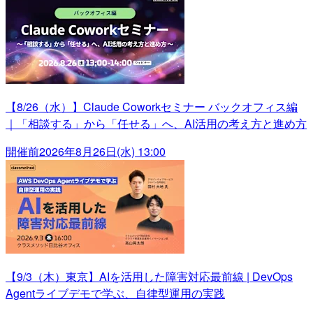
【8/26（水）】Claude Coworkセミナー バックオフィス編
｜「相談する」から「任せる」へ、AI活用の考え方と進め方
開催前
2026年8月26日(水) 13:00
【9/3（木）東京】AIを活用した障害対応最前線 | DevOps
Agentライブデモで学ぶ、自律型運用の実践