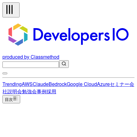
produced by Classmethod
Trending
AWS
Claude
Bedrock
Google Cloud
Azure
セミナー
会
社説明会
勉強会
事例
採用
目次