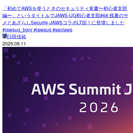
「初めてAWSを使うときのセキュリティ覚書〜初心者支部
編〜」というタイトルでJAWS-UG初心者支部#68 残暑のサ
メとあざらしSecurity-JAWSコラボLT回！に登壇しました
#jawsug_bgnr #jawsug #secjaws
臼田佳祐
2025.09.11