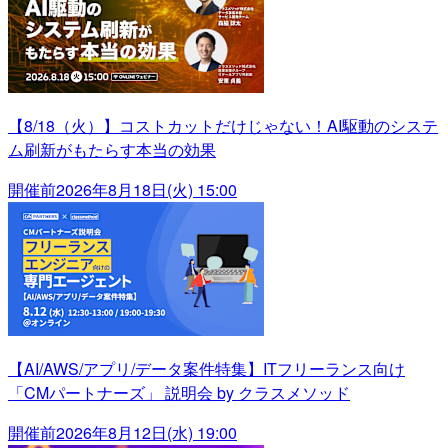
【8/18（火）】コストカットだけじゃない！AI駆動のシステ
ム刷新がもたらす本当の効果
開催前
2026年8月18日(火) 15:00
【AI/AWS/アプリ/データ案件特集】ITフリーランス向け
「CMパートナーズ」 説明会 by クラスメソッド
開催前
2026年8月12日(水) 19:00