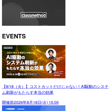
EVENTS
【8/18（火）】コストカットだけじゃない！AI駆動のシステ
ム刷新がもたらす本当の効果
開催前
2026年8月18日(火) 15:00