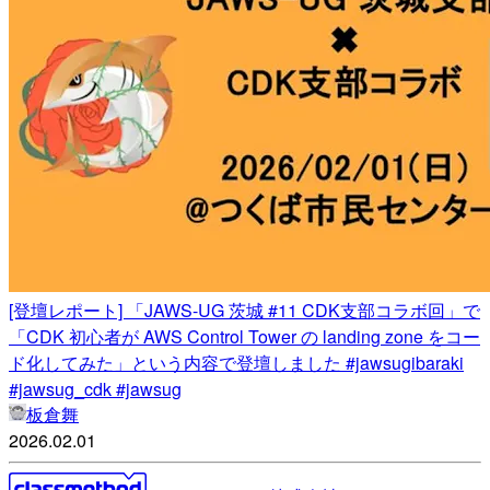
[登壇レポート] 「JAWS-UG 茨城 #11 CDK支部コラボ回」で
「CDK 初心者が AWS Control Tower の landing zone をコー
ド化してみた」という内容で登壇しました #jawsugibaraki
#jawsug_cdk #jawsug
板倉舞
2026.02.01