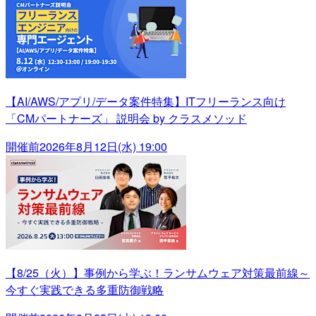
【AI/AWS/アプリ/データ案件特集】ITフリーランス向け
「CMパートナーズ」 説明会 by クラスメソッド
開催前
2026年8月12日(水) 19:00
【8/25（火）】事例から学ぶ！ランサムウェア対策最前線～
今すぐ実践できる多重防御戦略