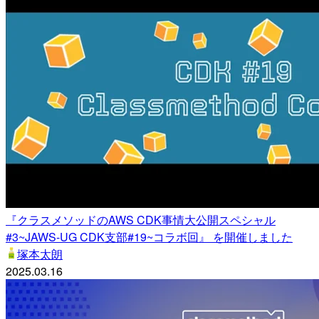
『クラスメソッドのAWS CDK事情大公開スペシャル
#3~JAWS-UG CDK支部#19~コラボ回』 を開催しました
塚本太朗
2025.03.16