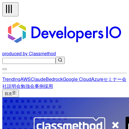
produced by Classmethod
Trending
AWS
Claude
Bedrock
Google Cloud
Azure
セミナー
会
社説明会
勉強会
事例
採用
目次