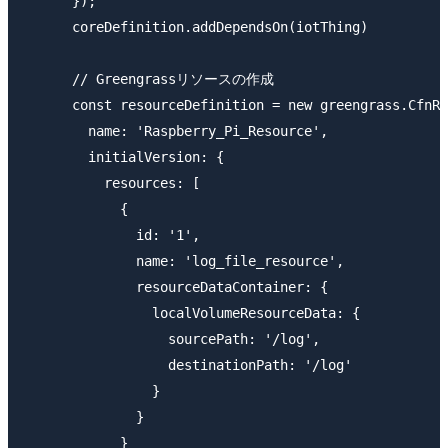
      });

      coreDefinition.addDependsOn(iotThing)

      // Greengrassリソースの作成

      const resourceDefinition = new greengrass.CfnRe
        name: 'Raspberry_Pi_Resource',

        initialVersion: {

          resources: [

            {

              id: '1',

              name: 'log_file_resource',

              resourceDataContainer: {

                localVolumeResourceData: {

                  sourcePath: '/log',

                  destinationPath: '/log'

                }

              }

            }
