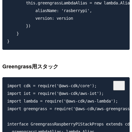
        this.greengrassLambdaAlias = new lambda.Alias
            aliasName: 'rasberrypi',

            version: version

        })

    }

Greengrass用スタック
import cdk = require('@aws-cdk/core');

import iot = require('@aws-cdk/aws-iot');

import lambda = require('@aws-cdk/aws-lambda');

import greengrass = require('@aws-cdk/aws-greengrass'
interface GreengrassRaspberryPiStackProps extends cdk
  greengrassLambdaAlias: lambda.Alias
