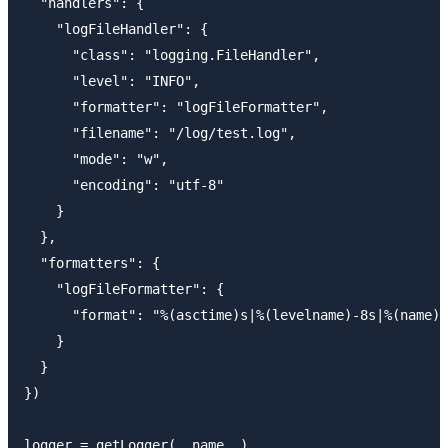
  "handlers": {

    "logFileHandler": {

      "class": "logging.FileHandler",

      "level": "INFO",

      "formatter": "logFileFormatter",

      "filename": "/log/test.log",

      "mode": "w",

      "encoding": "utf-8"

    }

  },

  "formatters": {

    "logFileFormatter": {

      "format": "%(asctime)s|%(levelname)-8s|%(name)s
    }

  }

})

logger = getLogger(__name__)
