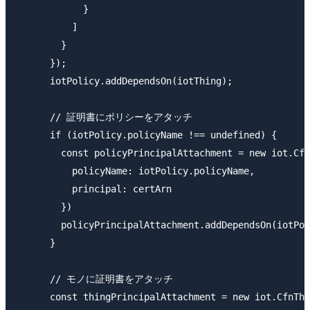
            }

          ]

        }

      });

      iotPolicy.addDependsOn(iotThing);

      // 証明書にポリシーをアタッチ

      if (iotPolicy.policyName !== undefined) {

        const policyPrincipalAttachment = new iot.Cfn
          policyName: iotPolicy.policyName,

          principal: certArn

        })

        policyPrincipalAttachment.addDependsOn(iotPol
      }

      // モノに証明書をアタッチ

      const thingPrincipalAttachment = new iot.CfnThi