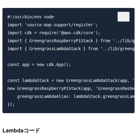
#!/usr/bin/env node

import 'source-map-support/register';

import cdk = require('@aws-cdk/core');

import { GreengrassRaspberryPiStack } from '../lib/gr
import { GreengrassLambdaStack } from '../lib/greengr
const app = new cdk.App();

const lambdaStack = new GreengrassLambdaStack(app, 'G
new GreengrassRaspberryPiStack(app, 'GreengrassRasber
    greengrassLambdaAlias: lambdaStack.greengrassLamb
Lambdaコード