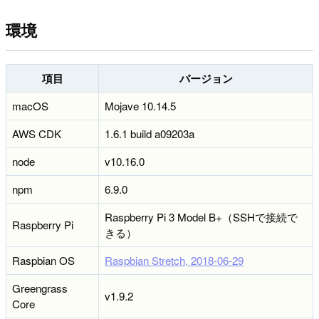
環境
項目
バージョン
macOS
Mojave 10.14.5
AWS CDK
1.6.1 build a09203a
node
v10.16.0
npm
6.9.0
Raspberry Pi 3 Model B+（SSHで接続で
Raspberry Pi
きる）
Raspbian OS
Raspbian Stretch, 2018-06-29
Greengrass
v1.9.2
Core