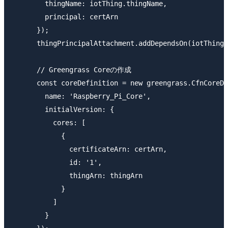
        thingName: iotThing.thingName,

        principal: certArn

      });

      thingPrincipalAttachment.addDependsOn(iotThing)

      // Greengrass Coreの作成

      const coreDefinition = new greengrass.CfnCoreDe
        name: 'Raspberry_Pi_Core',

        initialVersion: {

          cores: [

            {

              certificateArn: certArn,

              id: '1',

              thingArn: thingArn

            }

          ]

        }
