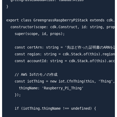
}

export class GreengrassRaspberryPiStack extends cdk.S
  constructor(scope: cdk.Construct, id: string, props
    super(scope, id, props);

    const certArn: string = '先ほど作った証明書のARNを設
    const region: string = cdk.Stack.of(this).region;

    const accountId: string = cdk.Stack.of(this).acco
    // AWS IoTのモノの作成

    const iotThing = new iot.CfnThing(this, 'Thing', 
      thingName: 'Raspberry_Pi_Thing'

    });

    if (iotThing.thingName !== undefined) {
