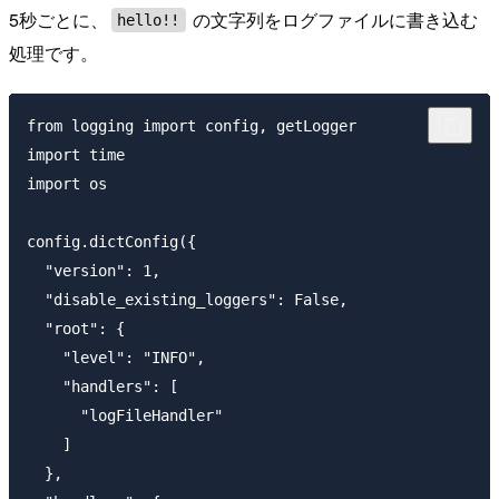
5秒ごとに、
の文字列をログファイルに書き込む
hello!!
処理です。
from logging import config, getLogger

import time

import os

config.dictConfig({

  "version": 1,

  "disable_existing_loggers": False,

  "root": {

    "level": "INFO",

    "handlers": [

      "logFileHandler"

    ]

  },
