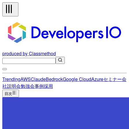
produced by Classmethod
Trending
AWS
Claude
Bedrock
Google Cloud
Azure
セミナー
会
社説明会
勉強会
事例
採用
目次