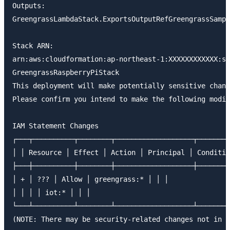
Outputs:

GreengrassLambdaStack.ExportsOutputRefGreengrassSampl
Stack ARN:

arn:aws:cloudformation:ap-northeast-1:XXXXXXXXXXXX:st
GreengrassRaspberryPiStack

This deployment will make potentially sensitive chang
Please confirm you intend to make the following modif
IAM Statement Changes

┌───┬──────────┬────────┬───────────────────┬────────
│ │ Resource │ Effect │ Action │ Principal │ Conditio
├───┼──────────┼────────┼───────────────────┼────────
│ + │ ??? │ Allow │ greengrass:* │ │ │

│ │ │ │ iot:* │ │ │

└───┴──────────┴────────┴───────────────────┴────────
(NOTE: There may be security-related changes not in t