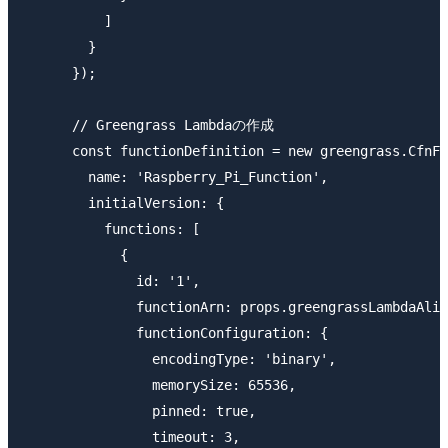
          ]

        }

      });

      // Greengrass Lambdaの作成

      const functionDefinition = new greengrass.CfnFu
        name: 'Raspberry_Pi_Function',

        initialVersion: {

          functions: [

            {

              id: '1',

              functionArn: props.greengrassLambdaAlia
              functionConfiguration: {

                encodingType: 'binary',

                memorySize: 65536,

                pinned: true,

                timeout: 3,
