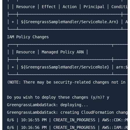
│ │ Resource │ Effect │ Action │ Principal │ Conditio
├───┼────────────────────────────────────────────┼───
│ + │ ${GreengrassSampleHandler/ServiceRole.Arn} │ Al
└───┴────────────────────────────────────────────┴───
IAM Policy Changes

┌───┬────────────────────────────────────────┬───────
│ │ Resource │ Managed Policy ARN │

├───┼────────────────────────────────────────┼───────
│ + │ ${GreengrassSampleHandler/ServiceRole} │ arn:${
└───┴────────────────────────────────────────┴───────
(NOTE: There may be security-related changes not in t
Do you wish to deploy these changes (y/n)? y

GreengrassLambdaStack: deploying...

GreengrassLambdaStack: creating CloudFormation change
0/6 | 10:16:55 PM | CREATE_IN_PROGRESS | AWS::CDK::Me
0/6 | 10:16:56 PM | CREATE_IN_PROGRESS | AWS::IAM::Ro