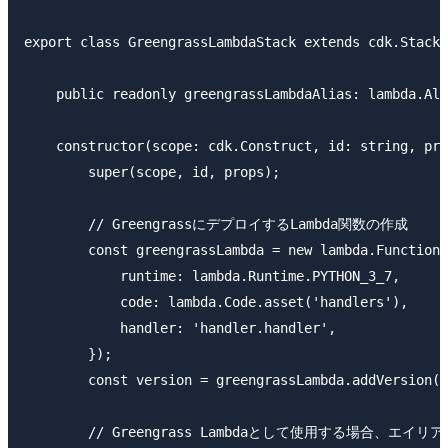
export class GreengrassLambdaStack extends cdk.Stack 
    public readonly greengrassLambdaAlias: lambda.Ali
    constructor(scope: cdk.Construct, id: string, pro
        super(scope, id, props);

        // GreengrassにデプロイするLambda関数の作成

        const greengrassLambda = new lambda.Function(
            runtime: lambda.Runtime.PYTHON_3_7,

            code: lambda.Code.asset('handlers'),

            handler: 'handler.handler',

        });

        const version = greengrassLambda.addVersion('
        // Greengrass Lambdaとして使用する場合、エ