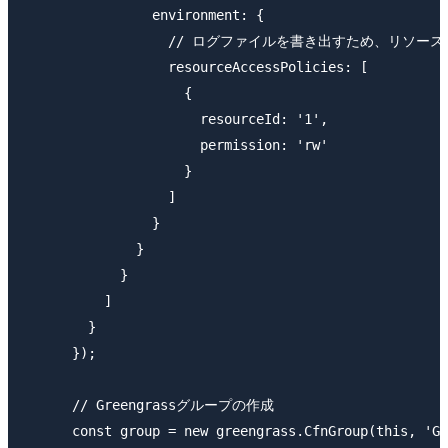
                environment: {

                  // ログファイルを書き出すため、リソ
                  resourceAccessPolicies: [

                    {

                      resourceId: '1',

                      permission: 'rw'

                    }

                  ]

                }

              }

            }

          ]

        }

      });

      // Greengrassグループの作成

      const group = new greengrass.CfnGroup(this, 'Gr