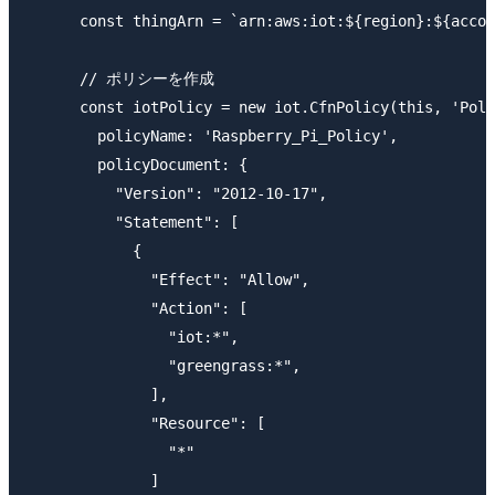
      const thingArn = `arn:aws:iot:${region}:${accou
      // ポリシーを作成

      const iotPolicy = new iot.CfnPolicy(this, 'Poli
        policyName: 'Raspberry_Pi_Policy',

        policyDocument: {

          "Version": "2012-10-17",

          "Statement": [

            {

              "Effect": "Allow",

              "Action": [

                "iot:*",

                "greengrass:*",

              ],

              "Resource": [

                "*"

              ]
