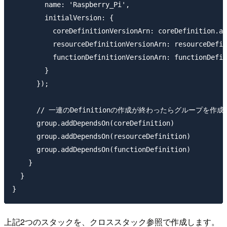
        name: 'Raspberry_Pi',

        initialVersion: {

          coreDefinitionVersionArn: coreDefinition.at
          resourceDefinitionVersionArn: resourceDefin
          functionDefinitionVersionArn: functionDefin
        }

      });

      // 一連のDefinitionの作成が終わったらグループを作成

      group.addDependsOn(coreDefinition)

      group.addDependsOn(resourceDefinition)

      group.addDependsOn(functionDefinition)

    }

  }

上記2つのスタックを、クロススタック参照で作成します。