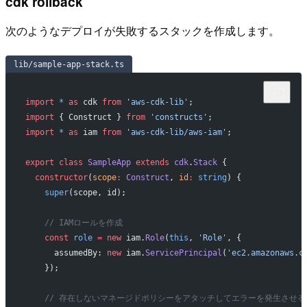
cdk rollback
次のようなデプロイが失敗するスタックを作成します。
lib/sample-app-stack.ts
import
 *
 as
 cdk 
from
 'aws-cdk-lib'
;
import
 { Construct } 
from
 'constructs'
;
import
 *
 as
 iam 
from
 'aws-cdk-lib/aws-iam'
;
export
 class
 SampleApp
 extends
 cdk
.
Stack
 {
  constructor
(
scope
:
 Construct
, 
id
:
 string
) {
    super
(scope, id);
    // IAMロールを作成
    const
 role
 =
 new
 iam.
Role
(
this
, 
'Role'
, {
      assumedBy: 
new
 iam.
ServicePrincipal
(
'ec2.amazonaws.c
    });
    // 存在しないマネージドポリシーをアタッチしてエラーを発生させる