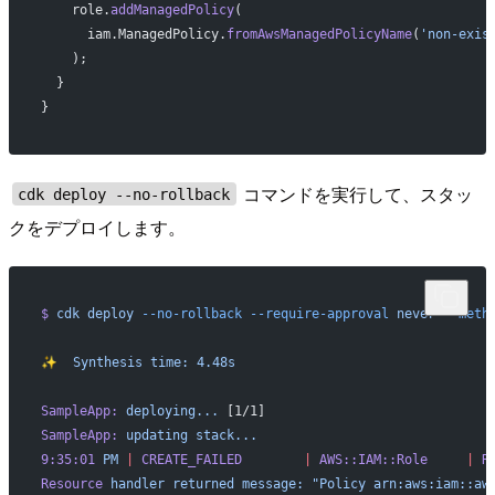
    role.
addManagedPolicy
(
      iam.ManagedPolicy.
fromAwsManagedPolicyName
(
'non-exis
    );
  }
}
コマンドを実行して、スタッ
cdk deploy --no-rollback
クをデプロイします。
$
 cdk
 deploy
 --no-rollback
 --require-approval
 never
 --meth
✨
  Synthesis
 time:
 4.48s
SampleApp:
 deploying...
 [1/1]
SampleApp:
 updating
 stack...
9:35:01
 PM
 |
 CREATE_FAILED
        |
 AWS::IAM::Role
     |
 R
Resource
 handler
 returned
 message:
 "Policy arn:aws:iam::aw