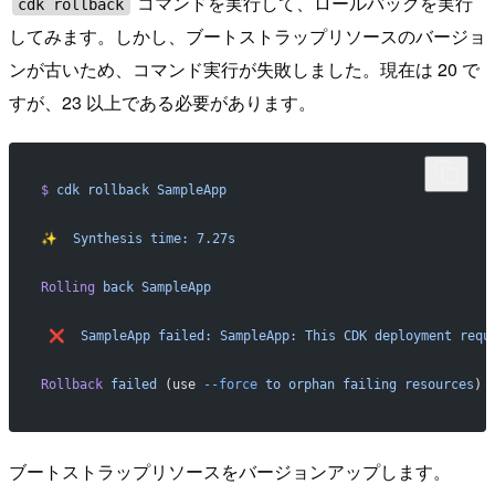
コマンドを実行して、ロールバックを実行
cdk rollback
してみます。しかし、ブートストラップリソースのバージョ
ンが古いため、コマンド実行が失敗しました。現在は 20 で
すが、23 以上である必要があります。
$
 cdk
 rollback
 SampleApp
✨
  Synthesis
 time:
 7.27s
Rolling
 back
 SampleApp
 ❌
  SampleApp
 failed:
 SampleApp:
 This
 CDK
 deployment
 requ
Rollback
 failed
 (use 
--force
 to
 orphan
 failing
 resources
)
ブートストラップリソースをバージョンアップします。