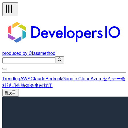
produced by Classmethod
Trending
AWS
Claude
Bedrock
Google Cloud
Azure
セミナー
会
社説明会
勉強会
事例
採用
目次