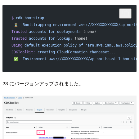
$
 cdk
 bootstrap
 ⏳
  Bootstrapping
 environment
 aws://XXXXXXXXXXXX/ap-north
Trusted
 accounts
 for
 deployment:
 (none)
Trusted
 accounts
 for
 lookup:
 (none)
Using
 default
 execution
 policy
 of
 'arn:aws:iam::aws:policy
CDKToolkit:
 creating
 CloudFormation
 changeset...
 ✅
  Environment
 aws://XXXXXXXXXXXX/ap-northeast-1
 bootstr
23 にバージョンアップされました。