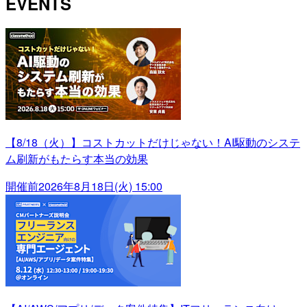
EVENTS
【8/18（火）】コストカットだけじゃない！AI駆動のシステ
ム刷新がもたらす本当の効果
開催前
2026年8月18日(火) 15:00