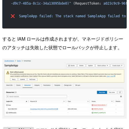
-d9c7-485a-8c1c-34a13095bde0)"
 (RequestToken: 
a023c9c9-96f
❌
  SampleApp
 failed:
 The
 stack
 named
 SampleApp
 failed
 to
 
すると IAM ロールは作成されますが、マネージドポリシー
のアタッチは失敗した状態でロールバックが停止します。