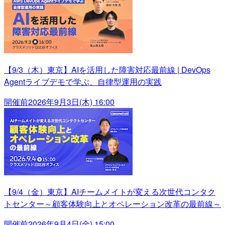
【9/3（木）東京】AIを活用した障害対応最前線 | DevOps
Agentライブデモで学ぶ、自律型運用の実践
開催前
2026年9月3日(木) 16:00
【9/4（金）東京】AIチームメイトが変える次世代コンタク
トセンター～顧客体験向上とオペレーション改革の最前線～
開催前
2026年9月4日(金) 15:00