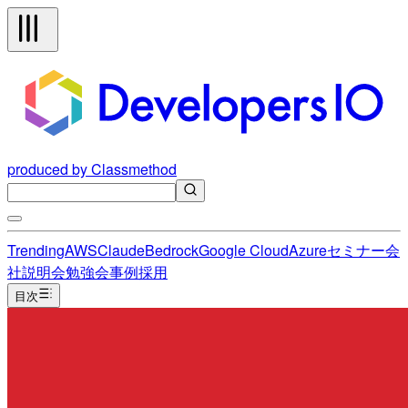
produced by Classmethod
Trending
AWS
Claude
Bedrock
Google Cloud
Azure
セミナー
会
社説明会
勉強会
事例
採用
目次