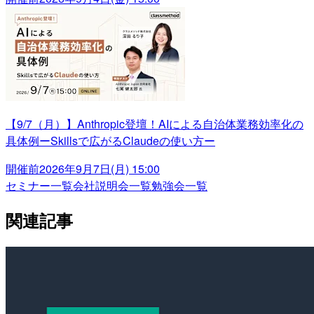
【9/7（月）】Anthropic登壇！AIによる自治体業務効率化の
具体例ーSkillsで広がるClaudeの使い方ー
開催前
2026年9月7日(月) 15:00
セミナー一覧
会社説明会一覧
勉強会一覧
関連記事