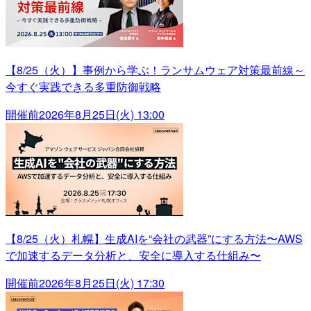
【8/25（火）】事例から学ぶ！ランサムウェア対策最前線～
今すぐ実践できる多重防御戦略
開催前
2026年8月25日(火) 13:00
【8/25（火）札幌】生成AIを“会社の武器”にする方法〜AWS
で加速するデータ分析と、安全に導入する仕組み〜
開催前
2026年8月25日(火) 17:30