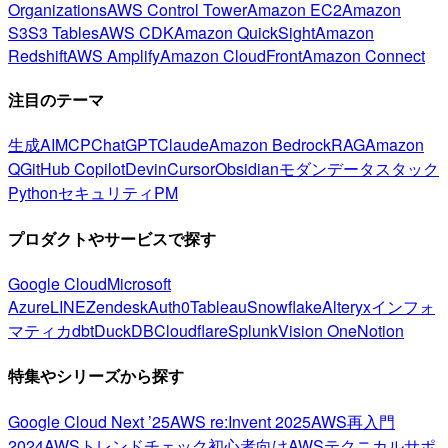
Organizations
AWS Control Tower
Amazon EC2
Amazon
S3
S3 Tables
AWS CDK
Amazon QuickSight
Amazon
Redshift
AWS Amplify
Amazon CloudFront
Amazon Connect
注目のテーマ
生成AI
MCP
ChatGPT
Claude
Amazon Bedrock
RAG
Amazon
Q
GitHub Copilot
Devin
Cursor
Obsidian
モダンデータスタック
Python
セキュリティ
PM
プロダクトやサービスで探す
Google Cloud
Microsoft
Azure
LINE
Zendesk
Auth0
Tableau
Snowflake
Alteryx
インフォ
マティカ
dbt
DuckDB
Cloudflare
Splunk
Vision One
Notion
特集やシリーズから探す
Google Cloud Next ’25
AWS re:Invent 2025
AWS再入門
2024
AWSトレンドチェック
初心者向け
AWSテクニカルサポ