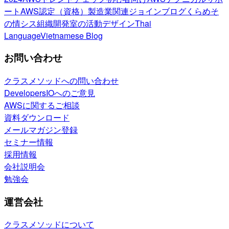
ート
AWS認定（資格）
製造業関連
ジョインブログ
くらめそ
の情シス
組織開発室の活動
デザイン
Thai
Language
Vietnamese Blog
お問い合わせ
クラスメソッドへの問い合わせ
DevelopersIOへのご意見
AWSに関するご相談
資料ダウンロード
メールマガジン登録
セミナー情報
採用情報
会社説明会
勉強会
運営会社
クラスメソッドについて