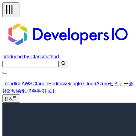
produced by Classmethod
Trending
AWS
Claude
Bedrock
Google Cloud
Azure
セミナー
会
社説明会
勉強会
事例
採用
目次