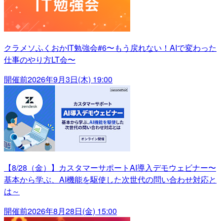
クラメソふくおかIT勉強会#6〜もう戻れない！AIで変わった
仕事のやり方LT会〜
開催前
2026年9月3日(木) 19:00
【8/28（金）】カスタマーサポートAI導入デモウェビナー〜
基本から学ぶ、AI機能を駆使した次世代の問い合わせ対応と
は～
開催前
2026年8月28日(金) 15:00