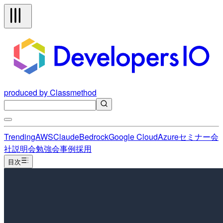
produced by Classmethod
Trending
AWS
Claude
Bedrock
Google Cloud
Azure
セミナー
会
社説明会
勉強会
事例
採用
目次