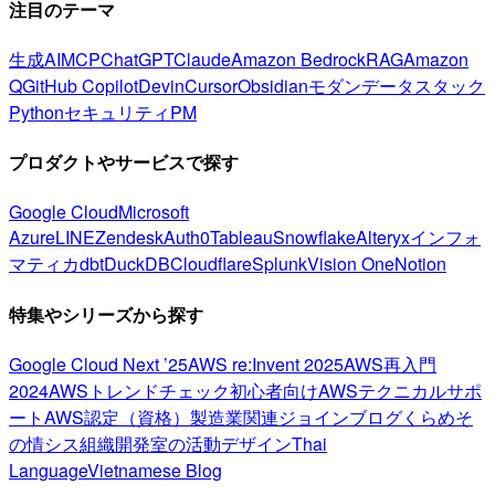
注目のテーマ
生成AI
MCP
ChatGPT
Claude
Amazon Bedrock
RAG
Amazon
Q
GitHub Copilot
Devin
Cursor
Obsidian
モダンデータスタック
Python
セキュリティ
PM
プロダクトやサービスで探す
Google Cloud
Microsoft
Azure
LINE
Zendesk
Auth0
Tableau
Snowflake
Alteryx
インフォ
マティカ
dbt
DuckDB
Cloudflare
Splunk
Vision One
Notion
特集やシリーズから探す
Google Cloud Next ’25
AWS re:Invent 2025
AWS再入門
2024
AWSトレンドチェック
初心者向け
AWSテクニカルサポ
ート
AWS認定（資格）
製造業関連
ジョインブログ
くらめそ
の情シス
組織開発室の活動
デザイン
Thai
Language
Vietnamese Blog