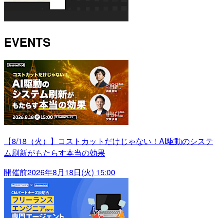
EVENTS
【8/18（火）】コストカットだけじゃない！AI駆動のシステ
ム刷新がもたらす本当の効果
開催前
2026年8月18日(火) 15:00