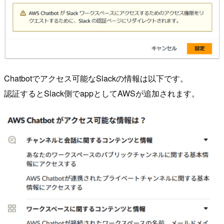
Chatbotでアクセス可能なSlackの情報は以下です。
認証するとSlack側でappとしてAWSが追加されます。