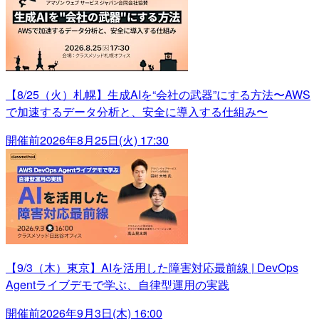
【8/25（火）札幌】生成AIを“会社の武器”にする方法〜AWS
で加速するデータ分析と、安全に導入する仕組み〜
開催前
2026年8月25日(火) 17:30
【9/3（木）東京】AIを活用した障害対応最前線 | DevOps
Agentライブデモで学ぶ、自律型運用の実践
開催前
2026年9月3日(木) 16:00