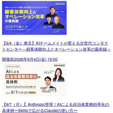
【9/4（金）東京】AIチームメイトが変える次世代コンタク
トセンター～顧客体験向上とオペレーション改革の最前線～
開催前
2026年9月4日(金) 15:00
【9/7（月）】Anthropic登壇！AIによる自治体業務効率化の
具体例ーSkillsで広がるClaudeの使い方ー