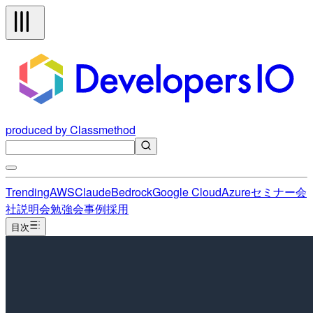
produced by Classmethod
Trending
AWS
Claude
Bedrock
Google Cloud
Azure
セミナー
会
社説明会
勉強会
事例
採用
目次