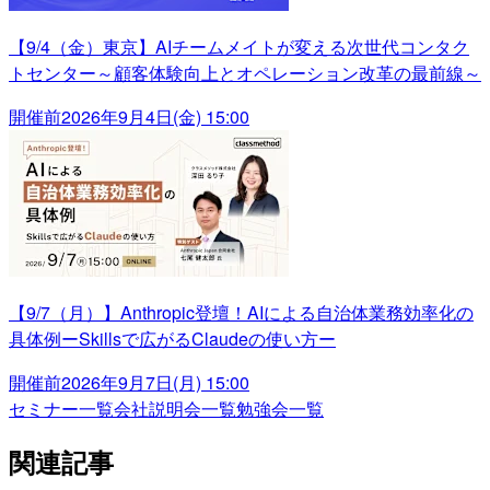
【9/4（金）東京】AIチームメイトが変える次世代コンタク
トセンター～顧客体験向上とオペレーション改革の最前線～
開催前
2026年9月4日(金) 15:00
【9/7（月）】Anthropic登壇！AIによる自治体業務効率化の
具体例ーSkillsで広がるClaudeの使い方ー
開催前
2026年9月7日(月) 15:00
セミナー一覧
会社説明会一覧
勉強会一覧
関連記事