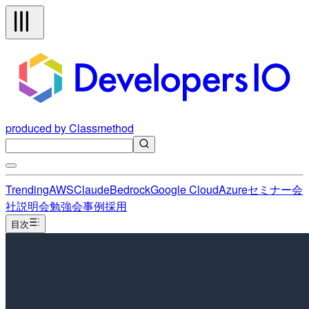
produced by Classmethod
Trending
AWS
Claude
Bedrock
Google Cloud
Azure
セミナー
会
社説明会
勉強会
事例
採用
目次