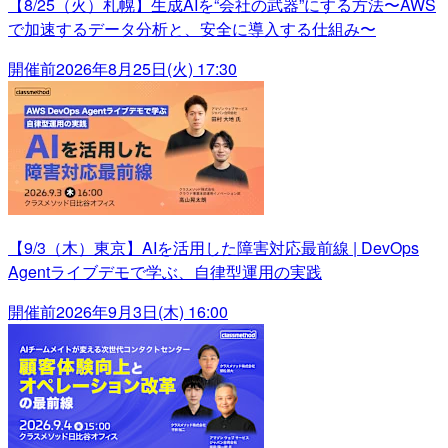
【8/25（火）札幌】生成AIを“会社の武器”にする方法〜AWS
で加速するデータ分析と、安全に導入する仕組み〜
開催前
2026年8月25日(火) 17:30
【9/3（木）東京】AIを活用した障害対応最前線 | DevOps
Agentライブデモで学ぶ、自律型運用の実践
開催前
2026年9月3日(木) 16:00