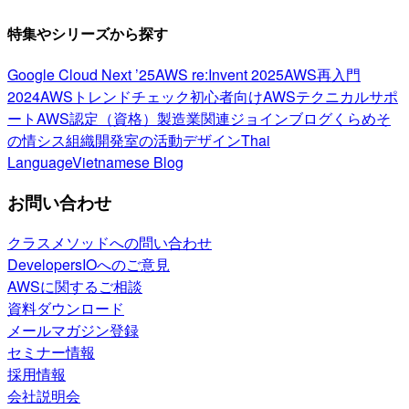
特集やシリーズから探す
Google Cloud Next ’25
AWS re:Invent 2025
AWS再入門
2024
AWSトレンドチェック
初心者向け
AWSテクニカルサポ
ート
AWS認定（資格）
製造業関連
ジョインブログ
くらめそ
の情シス
組織開発室の活動
デザイン
Thai
Language
Vietnamese Blog
お問い合わせ
クラスメソッドへの問い合わせ
DevelopersIOへのご意見
AWSに関するご相談
資料ダウンロード
メールマガジン登録
セミナー情報
採用情報
会社説明会