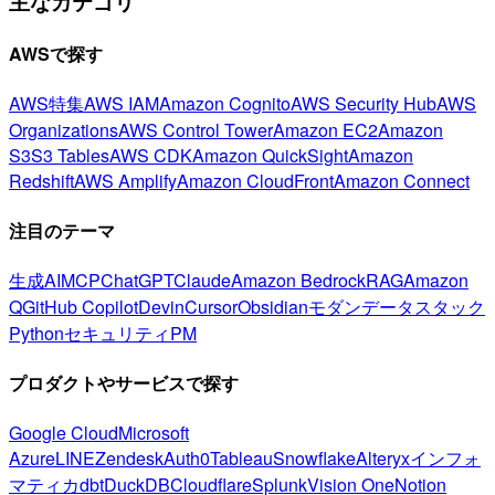
主なカテゴリ
AWSで探す
AWS特集
AWS IAM
Amazon Cognito
AWS Security Hub
AWS
Organizations
AWS Control Tower
Amazon EC2
Amazon
S3
S3 Tables
AWS CDK
Amazon QuickSight
Amazon
Redshift
AWS Amplify
Amazon CloudFront
Amazon Connect
注目のテーマ
生成AI
MCP
ChatGPT
Claude
Amazon Bedrock
RAG
Amazon
Q
GitHub Copilot
Devin
Cursor
Obsidian
モダンデータスタック
Python
セキュリティ
PM
プロダクトやサービスで探す
Google Cloud
Microsoft
Azure
LINE
Zendesk
Auth0
Tableau
Snowflake
Alteryx
インフォ
マティカ
dbt
DuckDB
Cloudflare
Splunk
Vision One
Notion