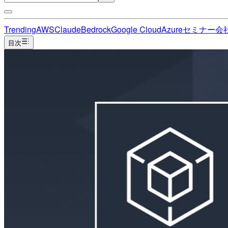
Trending
AWS
Claude
Bedrock
Google Cloud
Azure
セミナー
会
目次