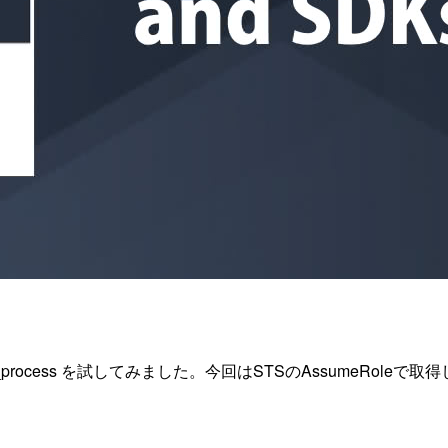
る
edential_process を試してみました。今回はSTSのAssum