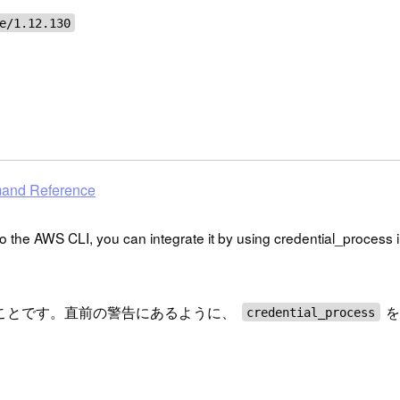
e/1.12.130
mand Reference
n to the AWS CLI, you can integrate it by using credential_process 
ことです。直前の警告にあるように、
を
credential_process