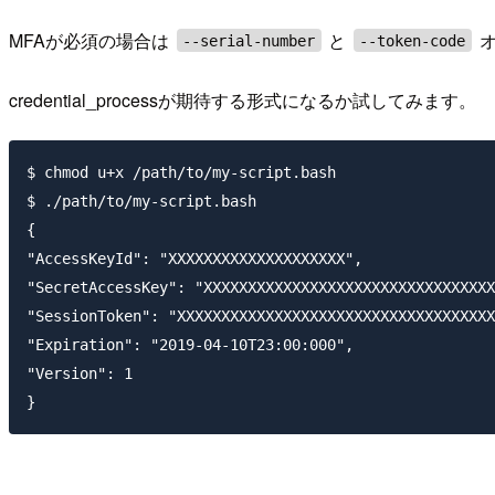
MFAが必須の場合は
と
オ
--serial-number
--token-code
credential_processが期待する形式になるか試してみます。
$ chmod u+x /path/to/my-script.bash

$ ./path/to/my-script.bash

{

"AccessKeyId": "XXXXXXXXXXXXXXXXXXXX",

"SecretAccessKey": "XXXXXXXXXXXXXXXXXXXXXXXXXXXXXXXXX
"SessionToken": "XXXXXXXXXXXXXXXXXXXXXXXXXXXXXXXXXXXX
"Expiration": "2019-04-10T23:00:000",

"Version": 1
