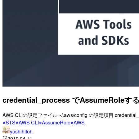
credential_process でAssumeRoleす
AWS CLIの設定ファイル ~/.aws/config の設定項目 cr
STS
AWS CLI
AssumeRole
AWS
yoshihitoh
2019.04.11