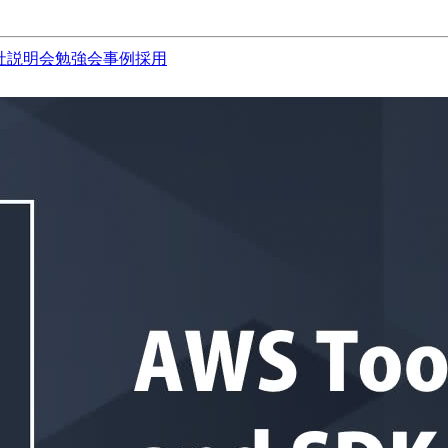
社説明会
勉強会
事例
採用