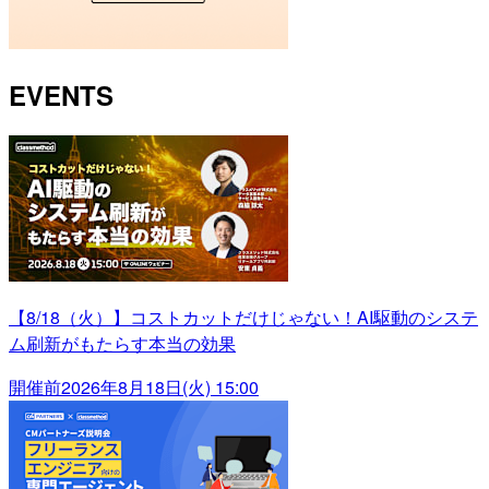
EVENTS
【8/18（火）】コストカットだけじゃない！AI駆動のシステ
ム刷新がもたらす本当の効果
開催前
2026年8月18日(火) 15:00