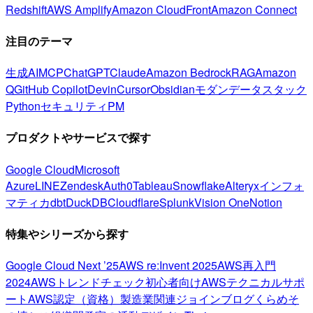
Redshift
AWS Amplify
Amazon CloudFront
Amazon Connect
注目のテーマ
生成AI
MCP
ChatGPT
Claude
Amazon Bedrock
RAG
Amazon
Q
GitHub Copilot
Devin
Cursor
Obsidian
モダンデータスタック
Python
セキュリティ
PM
プロダクトやサービスで探す
Google Cloud
Microsoft
Azure
LINE
Zendesk
Auth0
Tableau
Snowflake
Alteryx
インフォ
マティカ
dbt
DuckDB
Cloudflare
Splunk
Vision One
Notion
特集やシリーズから探す
Google Cloud Next ’25
AWS re:Invent 2025
AWS再入門
2024
AWSトレンドチェック
初心者向け
AWSテクニカルサポ
ート
AWS認定（資格）
製造業関連
ジョインブログ
くらめそ