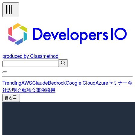
produced by Classmethod
Trending
AWS
Claude
Bedrock
Google Cloud
Azure
セミナー
会
社説明会
勉強会
事例
採用
目次