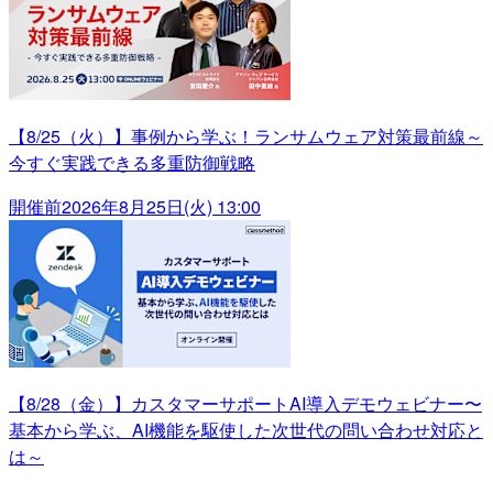
【8/25（火）】事例から学ぶ！ランサムウェア対策最前線～
今すぐ実践できる多重防御戦略
開催前
2026年8月25日(火) 13:00
【8/28（金）】カスタマーサポートAI導入デモウェビナー〜
基本から学ぶ、AI機能を駆使した次世代の問い合わせ対応と
は～