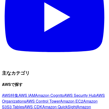
主なカテゴリ
AWSで探す
AWS特集
AWS IAM
Amazon Cognito
AWS Security Hub
AWS
Organizations
AWS Control Tower
Amazon EC2
Amazon
S3
S3 Tables
AWS CDK
Amazon QuickSight
Amazon