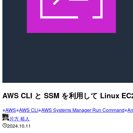
AWS CLI と SSM を利用して Li
AWS
AWS CLI
AWS Systems Manager Run Command
Am
片方 裕人
2024.10.11