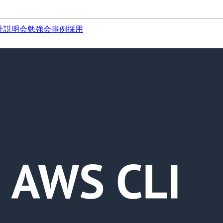
社説明会
勉強会
事例
採用