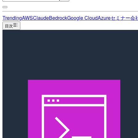
Trending
AWS
Claude
Bedrock
Google Cloud
Azure
セミナー
会
目次