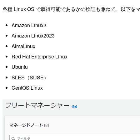
各種 Linux OS で取得可能であるかの検証も兼ねて、以
Amazon Linux2
Amazon Linux2023
AlmaLinux
Red Hat Enterprise Linux
Ubuntu
SLES（SUSE）
CentOS Linux