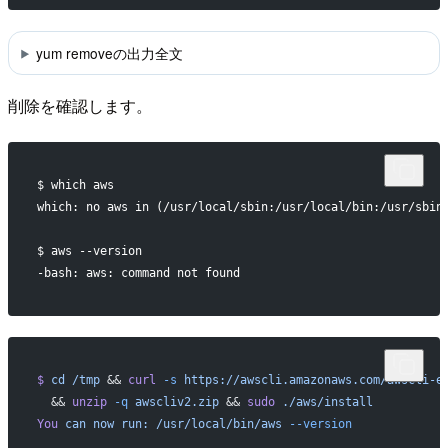
yum removeの出力全文
削除を確認します。
$ which aws
which: no aws in (/usr/local/sbin:/usr/local/bin:/usr/sbin
$ aws --version
-bash: aws: command not found
$
 cd
 /tmp
 && 
curl
 -s
 https://awscli.amazonaws.com/awscli-e
  && 
unzip
 -q
 awscliv2.zip
 && 
sudo
 ./aws/install
You
 can
 now
 run:
 /usr/local/bin/aws
 --version