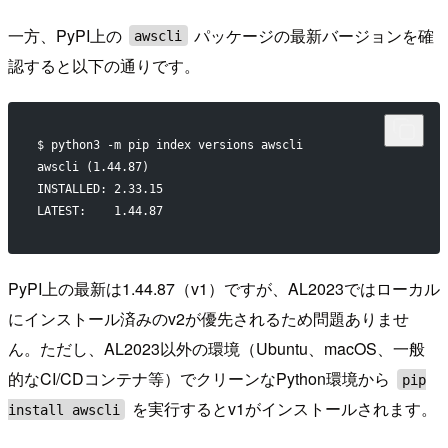
一方、PyPI上の
パッケージの最新バージョンを確
awscli
認すると以下の通りです。
$ python3 -m pip index versions awscli
awscli (1.44.87)
INSTALLED: 2.33.15
LATEST:    1.44.87
PyPI上の最新は1.44.87（v1）ですが、AL2023ではローカル
にインストール済みのv2が優先されるため問題ありませ
ん。ただし、AL2023以外の環境（Ubuntu、macOS、一般
的なCI/CDコンテナ等）でクリーンなPython環境から
pip
を実行するとv1がインストールされます。
install awscli