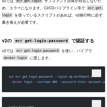
v2では
サブコマンド自体が存在しないた
ecr get-login
め、エラーになります。CI/CDパイプライン等で
ecr get-
を使っているスクリプトがあれば、v2移行時に必ず
login
書き換えが必要です。
v2の
で認証する
ecr get-login-password
v2では
を使い、パイプで
ecr get-login-password
に渡します。
docker login
aws
 ecr
 get-login-password
 --region
 ap-northeast-1
 |
 \
  docker
 login
 --username
 AWS
 --password-stdin
 <
account-i
d