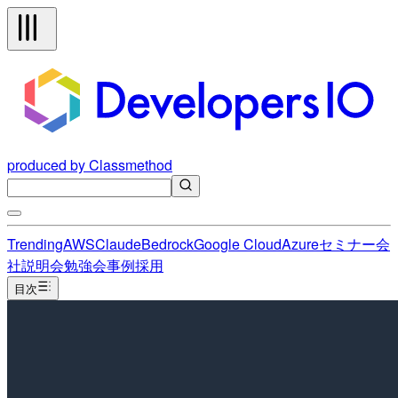
produced by Classmethod
Trending
AWS
Claude
Bedrock
Google Cloud
Azure
セミナー
会
社説明会
勉強会
事例
採用
目次