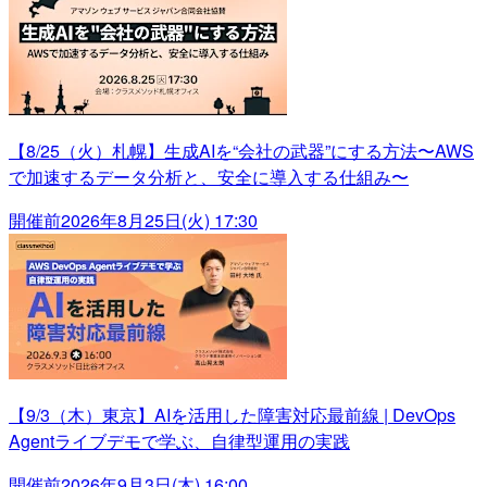
【8/25（火）札幌】生成AIを“会社の武器”にする方法〜AWS
で加速するデータ分析と、安全に導入する仕組み〜
開催前
2026年8月25日(火) 17:30
【9/3（木）東京】AIを活用した障害対応最前線 | DevOps
Agentライブデモで学ぶ、自律型運用の実践
開催前
2026年9月3日(木) 16:00