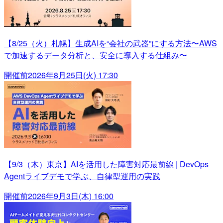
【8/25（火）札幌】生成AIを“会社の武器”にする方法〜AWS
で加速するデータ分析と、安全に導入する仕組み〜
開催前
2026年8月25日(火) 17:30
【9/3（木）東京】AIを活用した障害対応最前線 | DevOps
Agentライブデモで学ぶ、自律型運用の実践
開催前
2026年9月3日(木) 16:00