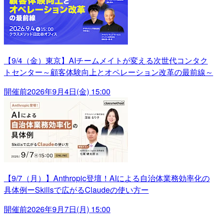
【9/4（金）東京】AIチームメイトが変える次世代コンタク
トセンター～顧客体験向上とオペレーション改革の最前線～
開催前
2026年9月4日(金) 15:00
【9/7（月）】Anthropic登壇！AIによる自治体業務効率化の
具体例ーSkillsで広がるClaudeの使い方ー
開催前
2026年9月7日(月) 15:00