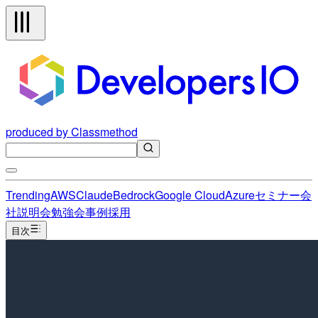
produced by Classmethod
Trending
AWS
Claude
Bedrock
Google Cloud
Azure
セミナー
会
社説明会
勉強会
事例
採用
目次