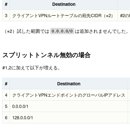
#
Destination
3
クライアントVPNルートテーブルの宛先CIDR（※2）
#2の
（※2）試した範囲では
は追加されませんでした
0.0.0.0/0
スプリットトンネル無効の場合
#1,2に加えて以下が増える。
#
Destination
4
クライアントVPNエンドポイントのグローバルIPアドレス
5
0.0.0.0/1
6
128.0.0.0/1