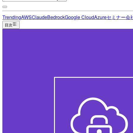
Trending
AWS
Claude
Bedrock
Google Cloud
Azure
セミナー
会
目次