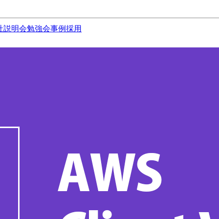
社説明会
勉強会
事例
採用