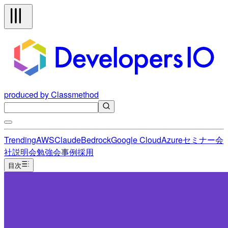
produced by Classmethod
Trending
AWS
Claude
Bedrock
Google Cloud
Azure
セミナー
会
社説明会
勉強会
事例
採用
目次