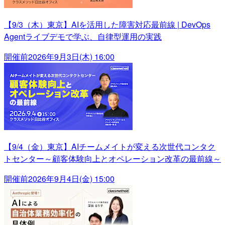
【9/3（木）東京】AIを活用した障害対応最前線 | DevOps
Agentライブデモで学ぶ、自律型運用の実践
開催前
2026年9月3日(木) 16:00
【9/4（金）東京】AIチームメイトが変える次世代コンタク
トセンター～顧客体験向上とオペレーション改革の最前線～
開催前
2026年9月4日(金) 15:00