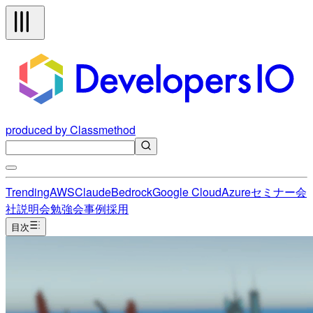
produced by Classmethod
Trending
AWS
Claude
Bedrock
Google Cloud
Azure
セミナー
会
社説明会
勉強会
事例
採用
目次